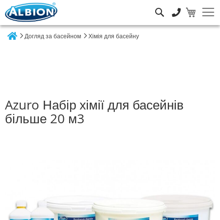
Пошук
Догляд за басейном
Хімія для басейну
Home
Azuro Набір хімії для басейнів
більше 20 м3
Перейти
до
кінця
галереї
зображень