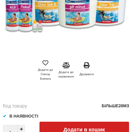
Перейти
до
початку
Додати до
Додати до
галереї
Друкувати
Списку
порівняння
зображень
Бажань
Код товару
БІЛЬШЕ20М3
В НАЯВНОСТІ
Додати в кошик