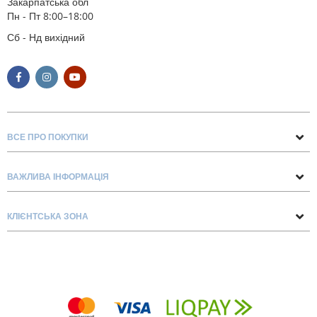
Закарпатська обл
Пн - Пт 8:00–18:00
Сб - Нд вихідний
ВСЕ ПРО ПОКУПКИ
Поради та рекомендації
ВАЖЛИВА ІНФОРМАЦІЯ
Про нас
Умови обміну та повернення
Контакти
КЛІЄНТСЬКА ЗОНА
Доставка та оплата
Блог
Обліковий запис
Договір Оферти
Замовлення
Список бажань