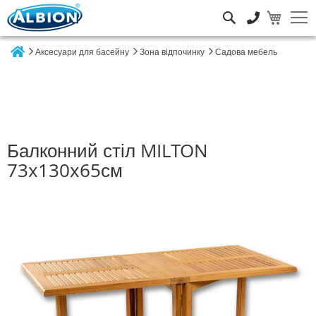
Пошук
Аксесуари для басейну
Зона відпочинку
Садова мебель
Home
Балконний стіл MILTON
73x130x65см
Перейти
до
кінця
галереї
зображень