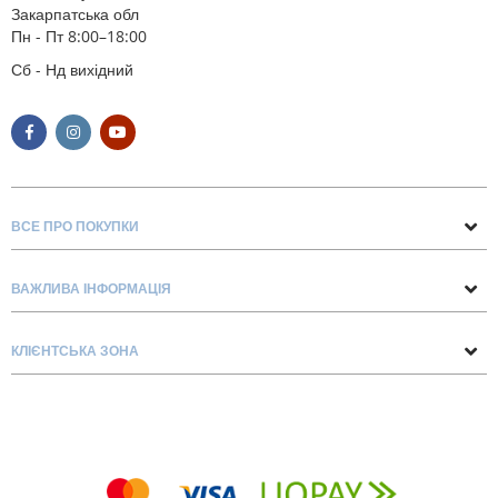
Закарпатська обл
Пн - Пт 8:00–18:00
Сб - Нд вихідний
ВСЕ ПРО ПОКУПКИ
Поради та рекомендації
ВАЖЛИВА ІНФОРМАЦІЯ
Про нас
Умови обміну та повернення
Контакти
КЛІЄНТСЬКА ЗОНА
Доставка та оплата
Блог
Обліковий запис
Договір Оферти
Замовлення
Список бажань