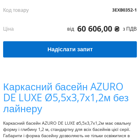
зображень
Код товару
3EXB0352-1
60 606,00 ₴
Ціна
від
з ПДВ
Надіслати запит
Каркасний басейн AZURO
DE LUXE Ø5,5х3,7х1,2м без
лайнеру
Каркасний басейн AZURO DE LUXE ø5,5х3,7х1,2м має овальну
форму і глибину 1,2 м, стандартну для всіх басейнів цієї серії.
Габарити і форма басейну дозволяють не тільки освіжитися в