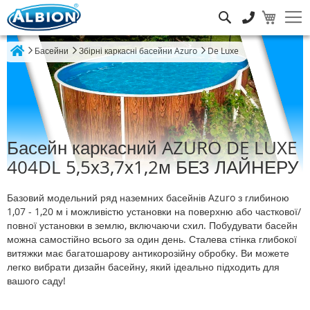
Пошук
Басейни
Збірні каркасні басейни Azuro
De Luxe
Home
Басейн каркасний AZURO DE LUXE
404DL 5,5х3,7х1,2м БЕЗ ЛАЙНЕРУ
Базовий модельний ряд наземних басейнів Azuro з глибиною
1,07 - 1,20 м і можливістю установки на поверхню або часткової/
повної установки в землю, включаючи схил. Побудувати басейн
можна самостійно всього за один день. Сталева стінка глибокої
витяжки має багатошарову антикорозійну обробку. Ви можете
легко вибрати дизайн басейну, який ідеально підходить для
вашого саду!