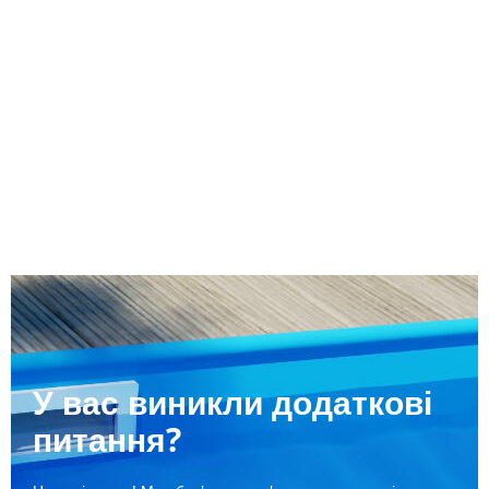
У вас виникли додаткові
питання?