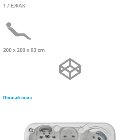
1 ЛЕЖАК
200 x 200 x 93 cm
Повний опис
Перейти
до
кінця
галереї