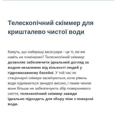
Телескопічний скіммер для
кришталево чистої води
Кажуть, що найкращі аксесуари - це ті, які ми
навіть не помічаємо? Телескопічний скіммер
дозволяє забезпечити ідеальний догляд за
водою незалежно від кількості людей у
гідромасажному басейні
. У той час як
стаціонарні скімери засмічуються, коли рівень
води піднімається занадто високо, і таким чином
вони більше не забезпечують збір поверхневого
сміття,
телескопічний скіммер завжди
ідеально підходить для збору піни з поверхні
води.