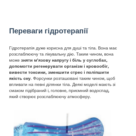
Переваги гідротерапії
Гідротерапія дуже корисна для душі та тіла. Вона має
розслаблюючу та лікувальну дію. Таким чином, вона
може
зняти м'язову напругу і біль у суглобах,
допомогти регенерувати організм і кровообіг,
вивести токсини, зменшити стрес і поліпшити
якість сну
. Форсунки розташовані таким чином, щоб
впливати на певні ділянки тіла. Деякі моделі мають зі
смаком підібраний і, головне, приємний водоспад,
який створює розслаблюючу атмосферу.