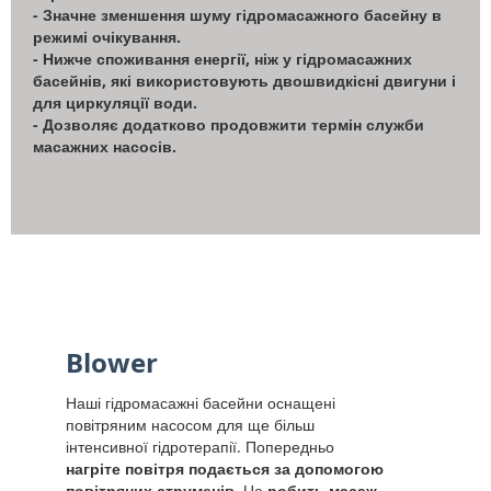
- Значне зменшення шуму гідромасажного басейну в
режимі очікування.
- Нижче споживання енергії, ніж у гідромасажних
басейнів, які використовують двошвидкісні двигуни і
для циркуляції води.
- Дозволяє додатково продовжити термін служби
масажних насосів.
Blower
Наші гідромасажні басейни оснащені
повітряним насосом для ще більш
інтенсивної гідротерапії. Попередньо
нагріте повітря подається за допомогою
повітряних струменів
. Це
робить масаж