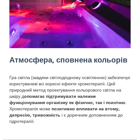
Атмосфера, сповнена кольорів
Гра світла (завдяки світлодіодному освітленню) забезпечує
користувачеві всі корисні ефекти хромотерапії. Цей
природний метод проектування кольорового світла на
шкіру д
опомагає підтримувати належне
функціонування організму як фізично, так і психічно
.
Хромотерапія може
позитивно впливати на втому,
депресію, тривожність
і є доречним доповненням до
гідротерапії.