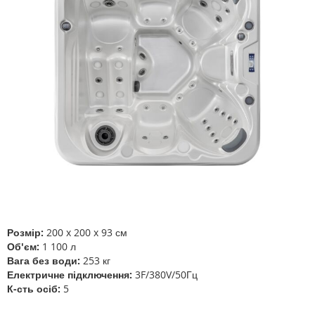
зображень
Перейти
до
початку
галереї
Розмір:
200 x 200 x 93 см
зображень
Об'єм:
1 100 л
Вага без води:
253 кг
Електричне підключення:
3F/380V/50Гц
К-сть осіб:
5