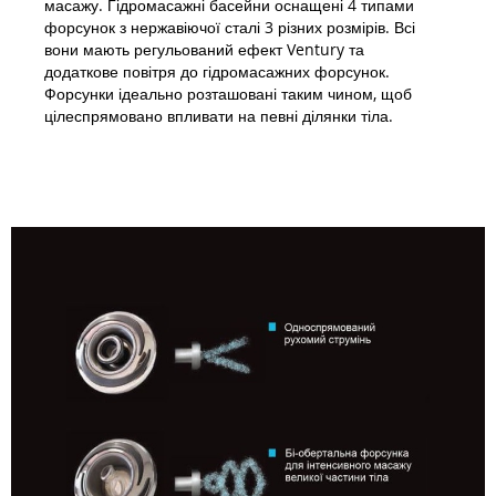
масажу. Гідромасажні басейни оснащені 4 типами
форсунок з нержавіючої сталі 3 різних розмірів. Всі
вони мають регульований ефект Ventury та
додаткове повітря до гідромасажних форсунок.
Форсунки ідеально розташовані таким чином, щоб
цілеспрямовано впливати на певні ділянки тіла.