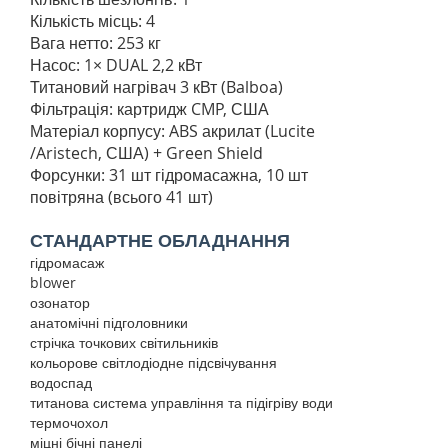
Кількість місць: 4
Вага нетто: 253 кг
Насос: 1× DUAL 2,2 кВт
Титановий нагрівач 3 кВт (Balboa)
Фільтрація: картридж CMP, США
Матеріал корпусу: ABS акрилат (Lucite
/Aristech, США) + Green Shield
Форсунки: 31 шт гідромасажна, 10 шт
повітряна
(всього 41 шт)
СТАНДАРТНЕ ОБЛАДНАННЯ
гідромасаж
blower
озонатор
анатомічні підголовники
стрічка точкових світильників
кольорове світлодіодне підсвічування
водоспад
титанова система управління та підігріву води
термочохол
міцні бічні панелі