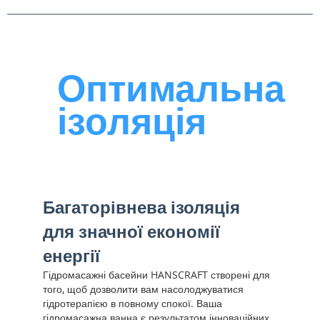
Оптимальна
ізоляція
Багаторівнева ізоляція
для значної економії
енергії
Гідромасажні басейни HANSCRAFT створені для
того, щоб дозволити вам насолоджуватися
гідротерапією в повному спокої. Ваша
гідромасажна ванна є результатом інноваційних