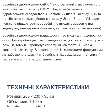
Басейн з гідромасажем Celtic 1 виготовлений з високоякісного
американського акрилу Lucite. Покриття басейну з
гідромасажем складається з 3 основних шарів - акрилу, ABS та
італійського революційного матеріалу Green Shield. Усі шари
повністю піддаються переробці і не шкодять здоров'ю (на
відміну від конкуруючих фургонів, виготовлених з ламінування).
Басейн з гідромасажем надає достатньо місця для 5 дорослих
осіб. При виробництві був покладений акцент на ергономіку всіх
позицій, тому він пропонує справжній комфорт. Він має 4
сидіння і 1 лежанку. Він оснащений 41 масажними форсунками,
які забезпечать власнику басейну з гідромасажем інтенсивний
масаж всього тіла за доступною ціною.
ТЕХНІЧНІ ХАРАКТЕРИСТИКИ
Розміри: 200 × 200 × 93 см
Об'єм води: 1 100 л
Кількість шезлонгів: 1