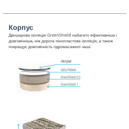
Корпус
Двошарова ізоляція GreenShield набагато ефективніша і
довговічніша, ніж дорога пінопластова ізоляція, а також
покращує довговічність гідромасажної чаші.