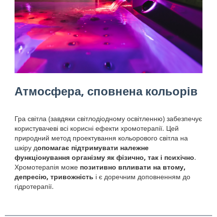
Атмосфера, сповнена кольорів
Гра світла (завдяки світлодіодному освітленню) забезпечує
користувачеві всі корисні ефекти хромотерапії. Цей
природний метод проектування кольорового світла на
шкіру д
опомагає підтримувати належне
функціонування організму як фізично, так і психічно
.
Хромотерапія може
позитивно впливати на втому,
депресію, тривожність
і є доречним доповненням до
гідротерапії.