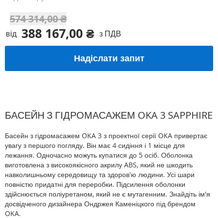
574 314,00 ₴
388 167,00 ₴
від
з ПДВ
Спеціальна
Ціна
ціна
Надіслати запит
БАСЕЙН З ГІДРОМАСАЖЕМ OKA 3 SAPPHIRE
Басейн з гідромасажем OKA 3 з проектної серії OKA привертає
увагу з першого погляду. Він має 4 сидіння і 1 місце для
лежання. Одночасно можуть купатися до 5 осіб. Оболонка
виготовлена з високоякісного акрилу ABS, який не шкодить
навколишньому середовищу та здоров'ю людини. Усі шари
повністю придатні для переробки. Підсилення оболонки
здійснюється поліуретаном, який не є мутагенним. Знайдіть ім'я
досвідченого дизайнера Ондржея Каменіцкого під брендом
OKA.