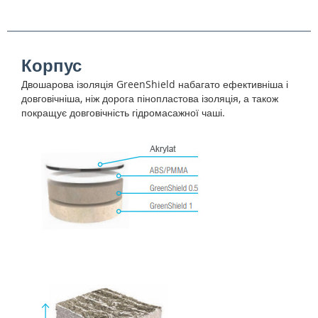
Корпус
Двошарова ізоляція GreenShield набагато ефективніша і
довговічніша, ніж дорога пінопластова ізоляція, а також
покращує довговічність гідромасажної чаші.