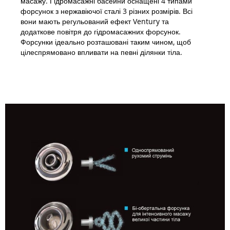
масажу. Гідромасажні басейни оснащені 4 типами
форсунок з нержавіючої сталі 3 різних розмірів. Всі
вони мають регульований ефект Ventury та
додаткове повітря до гідромасажних форсунок.
Форсунки ідеально розташовані таким чином, щоб
цілеспрямовано впливати на певні ділянки тіла.