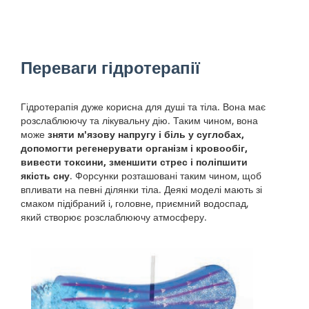
Переваги гідротерапії
Гідротерапія дуже корисна для душі та тіла. Вона має
розслаблюючу та лікувальну дію. Таким чином, вона
може
зняти м'язову напругу і біль у суглобах,
допомогти регенерувати організм і кровообіг,
вивести токсини, зменшити стрес і поліпшити
якість сну
. Форсунки розташовані таким чином, щоб
впливати на певні ділянки тіла. Деякі моделі мають зі
смаком підібраний і, головне, приємний водоспад,
який створює розслаблюючу атмосферу.