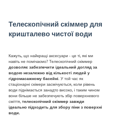
Телескопічний скіммер для
кришталево чистої води
Кажуть, що найкращі аксесуари - це ті, які ми
навіть не помічаємо? Телескопічний скіммер
дозволяє забезпечити ідеальний догляд за
водою незалежно від кількості людей у
гідромасажному басейні
. У той час як
стаціонарні скімери засмічуються, коли рівень
води піднімається занадто високо, і таким чином
вони більше не забезпечують збір поверхневого
сміття,
телескопічний скіммер завжди
ідеально підходить для збору піни з поверхні
води.