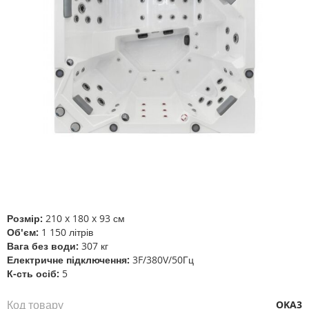
Перейти
до
початку
галереї
Розмір:
210 x 180 x 93 см
зображень
Об'єм:
1 150 літрів
Вага без води:
307 кг
Електричне підключення:
3F/380V/50Гц
К-сть осіб:
5
Код товару
OKA3