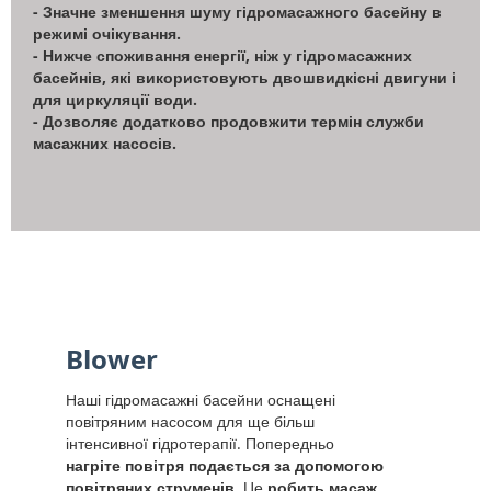
- Значне зменшення шуму гідромасажного басейну в
режимі очікування.
- Нижче споживання енергії, ніж у гідромасажних
басейнів, які використовують двошвидкісні двигуни і
для циркуляції води.
- Дозволяє додатково продовжити термін служби
масажних насосів.
Blower
Наші гідромасажні басейни оснащені
повітряним насосом для ще більш
інтенсивної гідротерапії. Попередньо
нагріте повітря подається за допомогою
повітряних струменів
. Це
робить масаж