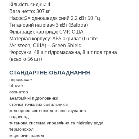
Кількість сидінь: 4
Вага нетто: 307 кг
Насос:2× одношвидкісний 2,2 кВт 50 Гц
Титановий нагрівач 3 кВт (Balboa)
Фільтрація: картридж CMP, США
Матеріал корпусу: ABS акрилат (Lucite
/Aristech, США) + Green Shield
Форсунки: 48 шт гідромасажна, 8 шт повітряна
(всього 56 шт)
СТАНДАРТНЕ ОБЛАДНАННЯ
гідромасаж
blower
озонатор
анатомічні підголовники
стрічка точкових світильників
кольорове світлодіодне підсвічування
водоспад
титанова система управління та підігріву води
термочохол
міцні бічні панелі