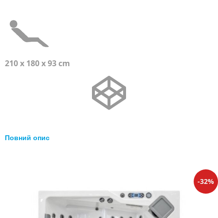
210 x 180 x 93 cm
Повний опис
Перейти
32
до
кінця
галереї
зображень