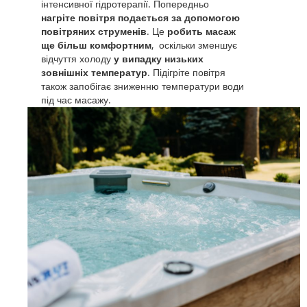
інтенсивної гідротерапії. Попередньо
нагріте повітря подається за допомогою
повітряних струменів
. Це
робить масаж
ще більш комфортним
, оскільки зменшує
відчуття холоду
у випадку низьких
зовнішніх температур
. Підігріте повітря
також запобігає зниженню температури води
під час масажу.