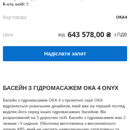
К-сть осіб:
5
Код товару
OKA4
643 578,00 ₴
Ціна
від
з ПДВ
Надіслати запит
БАСЕЙН З ГІДРОМАСАЖЕМ OKA 4 ONYX
Басейн з гідромасажем OKA 4 з проектної серії OKA
відрізняється унікальним дизайном, який вже на перший погляд
виділяє його серед інших гідромасажних басейнів. Він
розрахований на 5 дорослих осіб. Басейн з гідромасажем має 2
лежаки і 3 сидіння. Оболонка виготовлена з високоякісного
акрилу ABS, який не шкодить навколишньому середовищу та