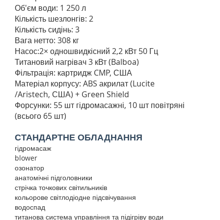
Об'єм води: 1 250 л
Кількість шезлонгів: 2
Кількість сидінь: 3
Вага нетто: 308 кг
Насос:2× одношвидкісний 2,2 кВт 50 Гц
Титановий нагрівач 3 кВт (Balboa)
Фільтрація: картридж CMP, США
Матеріал корпусу: ABS акрилат (Lucite
/Aristech, США) + Green Shield
Форсунки: 55 шт гідромасажні, 10 шт повітряні
(всього 65 шт)
СТАНДАРТНЕ ОБЛАДНАННЯ
гідромасаж
blower
озонатор
анатомічні підголовники
стрічка точкових світильників
кольорове світлодіодне підсвічування
водоспад
титанова система управління та підігріву води