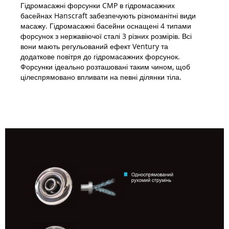
Гідромасажні форсунки CMP в гідромасажних
басейнах Hanscraft забезпечують різноманітні види
масажу. Гідромасажні басейни оснащені 4 типами
форсунок з нержавіючої сталі 3 різних розмірів. Всі
вони мають регульований ефект Ventury та
додаткове повітря до гідромасажних форсунок.
Форсунки ідеально розташовані таким чином, щоб
цілеспрямовано впливати на певні ділянки тіла.