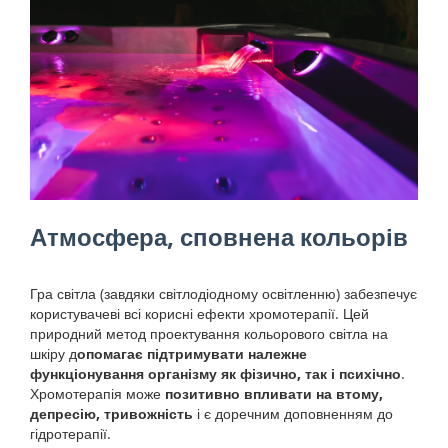
Атмосфера, сповнена кольорів
Гра світла (завдяки світлодіодному освітленню) забезпечує
користувачеві всі корисні ефекти хромотерапії. Цей
природний метод проектування кольорового світла на
шкіру д
опомагає підтримувати належне
функціонування організму як фізично, так і психічно
.
Хромотерапія може
позитивно впливати на втому,
депресію, тривожність
і є доречним доповненням до
гідротерапії.