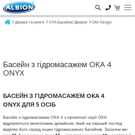
Пошук
Джакузі та купелі
СПА Басейни/ Джакузі
OKA Design
Home
Басейн з гідромасажем OKA 4
ONYX
БАСЕЙН З ГІДРОМАСАЖЕМ
OKA 4
ONYX
ДЛЯ 5 ОСІБ
Басейн з гідромасажем OKA 4 з проектної серії OKA
відрізняється винятковим дизайном, який на перший погляд
виділяє його серед інших гідромасажних басейнів. Загалом він