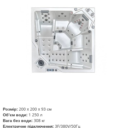
до
кінця
галереї
зображень
Перейти
до
початку
галереї
Розмір:
200 x 200 x 93 см
зображень
Об'єм води:
1 250 л
Вага без води:
308 кг
Електричне підключення:
3F/380V/50Гц