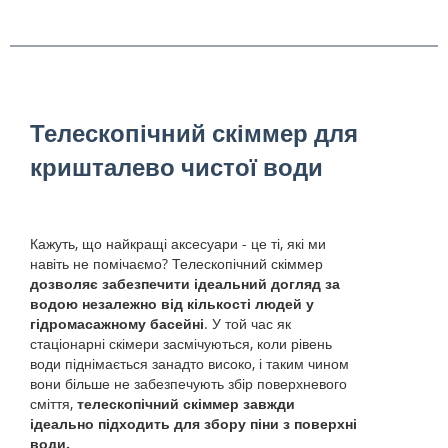
Телескопічний скіммер для
кришталево чистої води
Кажуть, що найкращі аксесуари - це ті, які ми
навіть не помічаємо? Телескопічний скіммер
дозволяє забезпечити ідеальний догляд за
водою незалежно від кількості людей у
гідромасажному басейні
. У той час як
стаціонарні скімери засмічуються, коли рівень
води піднімається занадто високо, і таким чином
вони більше не забезпечують збір поверхневого
сміття,
телескопічний скіммер завжди
ідеально підходить для збору піни з поверхні
води.