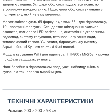
здоров'ю людини. Усі шари оболонки піддаються повністю
вторинному використанню. Підсилення оболонки виконано з
поліуретану, який не є мутагенним.
Масаж забезпечують 65 форсунок, з яких 55 - для гідромасажу,
10 - повітряні форсунки. Стандартне обладнання включає
озонатор, кольорове LED-освітлення, анатомічні підголовники,
водоспад, систему керування, титанове нагрівання води,
теплозахисний ковпак, УФ-захист, гідроакустичну систему
Aquatic Sound System та стійкі бічні панелі.
Модуль керування WiFi для гідротерапії TP800 і MicroSilk можна
придбати за додаткову плату.
Наші басейни з гідромасажем поєднують найвищу якість з
сучасною технологією виробництва.
ТЕХНІЧНІ ХАРАКТЕРИСТИКИ
Розміри: 200 × 200 × 93 см