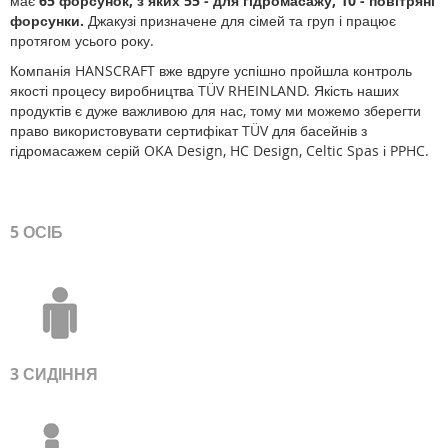
має
65 форсунок, з яких 55 - для гідромасажу, 10 - повітряні
форсунки.
Джакузі призначене для сімей та груп і працює
протягом усього року.
Компанія HANSCRAFT вже вдруге успішно пройшла контроль
якості процесу виробництва TÜV RHEINLAND. Якість наших
продуктів є дуже важливою для нас, тому ми можемо зберегти
право використовувати сертифікат TÜV для басейнів з
гідромасажем серій OKA Design, HC Design, Celtic Spas і PPHC.
5 ОСІБ
3 СИДІННЯ