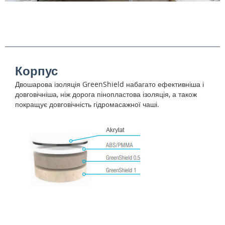
Корпус
Двошарова ізоляція GreenShield набагато ефективніша і
довговічніша, ніж дорога пінопластова ізоляція, а також
покращує довговічність гідромасажної чаші.