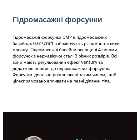
Гідромасажні форсунки
Гідромасажні форсунки CMP в гідромасажних
басейнах Hanscraft забезпечують різноманітні види
масажу. Гідромасажні басейни оснащені 4 типами
форсунок з нержавіючої сталі 3 різних розмірів. Всі
вони мають регульований ефект Ventury та
додаткове повітря до гідромасажних форсунок.
Форсунки ідеально розташовані таким чином, щоб
цілеспрямовано впливати на певні ділянки тіла.