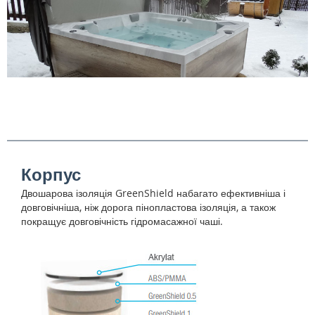
Корпус
Двошарова ізоляція GreenShield набагато ефективніша і
довговічніша, ніж дорога пінопластова ізоляція, а також
покращує довговічність гідромасажної чаші.