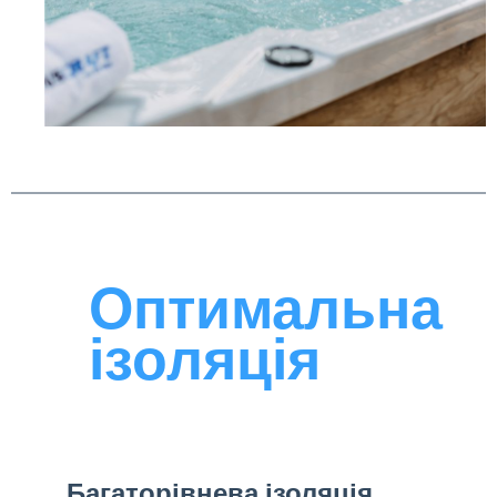
Оптимальна
ізоляція
Багаторівнева ізоляція