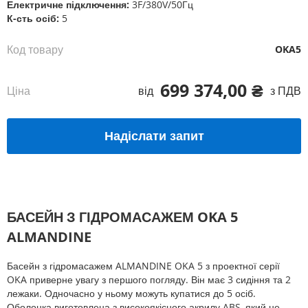
Електричне підключення:
3F/380V/50Гц
К-сть осіб:
5
Код товару
OKA5
699 374,00 ₴
Ціна
від
з ПДВ
Надіслати запит
БАСЕЙН З ГІДРОМАСАЖЕМ OKA 5
ALMANDINE
Басейн з гідромасажем ALMANDINE OKA 5 з проектної серії
OKA приверне увагу з першого погляду. Він має 3 сидіння та 2
лежаки. Одночасно у ньому можуть купатися до 5 осіб.
Оболонка виготовлена з високоякісного акрилу ABS, який не