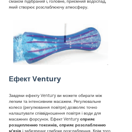
смаком підібраний і, головне, приємний водоспад,
який створює розслаблюючу атмосферу.
Ефект Ventury
Завдяки ефекту Ventury ви можете обирати між
легким та інтенсивним масажем. Регулювальне
колесо (регулювання повітря) дозволяє точно
налаштувати співвідношення повітря і води для
масажних форсунок. Ефект Ventury
сприяє
розщепленню токсинів, сприяє розслабленню
м'язів
і забезпечує глибоке розслаблення. Крім того