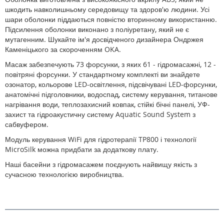
шкодить навколишньому середовищу та здоров'ю людини. Усі
шари оболонки піддаються повністю вторинному використанню.
Підсилення оболонки виконано з поліуретану, який не є
мутагенним. Шукайте ім'я досвідченого дизайнера Ондржея
Каменіцького за скороченням OKA.
Масаж забезпечують 73 форсунки, з яких 61 - гідромасажні, 12 -
повітряні форсунки. У стандартному комплекті ви знайдете
озонатор, кольорове LED-освітлення, підсвічувані LED-форсунки,
анатомічні підголовники, водоспад, систему керування, титанове
нагрівання води, теплозахисний ковпак, стійкі бічні панелі, УФ-
захист та гідроакустичну систему Aquatic Sound System з
сабвуфером.
Модуль керування WiFi для гідротерапії TP800 і технології
MicroSilk можна придбати за додаткову плату.
Наші басейни з гідромасажем поєднують найвищу якість з
сучасною технологією виробництва.