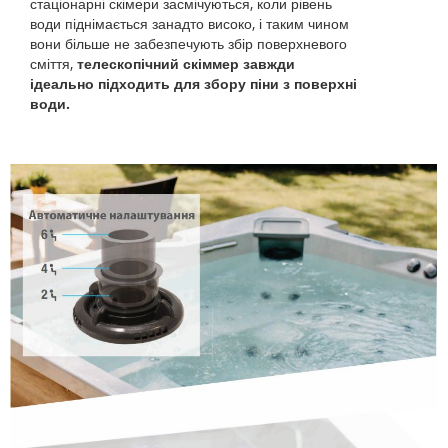
стаціонарні скімери засмічуються, коли рівень
води піднімається занадто високо, і таким чином
вони більше не забезпечують збір поверхневого
сміття,
телескопічний скіммер завжди
ідеально підходить для збору піни з поверхні
води.