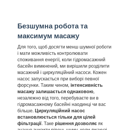
Безшумна робота та
максимум масажу
Для того, щоб досягти менш шумної роботи
і мати можливість контролювати
споживання енергії, коли гідромасажний
басейн вимкнений, ми вирішили розділити
масажний і циркуляційний насоси. Кожен
насос запускається при виборі певної
форсунки. Таким чином,
інтенсивність
масажу залишається однаковою
,
незалежно від того, перебуваєте ви в
гідромасажному басейні наодинці чи вас
більше.
Циркуляційний насос
встановлюється тільки для цілей
фільтрації
. Таке
рішення дозволяє
як
значно знизити рівень шуму, коли джакузі