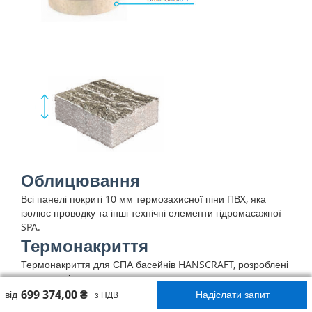
Облицювання
Всі панелі покриті 10 мм термозахисної піни ПВХ, яка
ізолює проводку та інші технічні елементи гідромасажної
SPA.
Термонакриття
Термонакриття для СПА басейнів HANSCRAFT, розроблені
з високоякісних
матеріалів, що дозволяє підтримувати ідеальну
699 374,00 ₴
від
Надіслати запит
з ПДВ
температуру води.