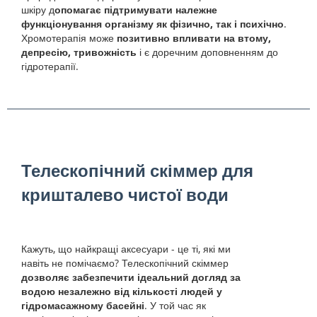
шкіру д
опомагає підтримувати належне
функціонування організму як фізично, так і психічно
.
Хромотерапія може
позитивно впливати на втому,
депресію, тривожність
і є доречним доповненням до
гідротерапії.
Телескопічний скіммер для
кришталево чистої води
Кажуть, що найкращі аксесуари - це ті, які ми
навіть не помічаємо? Телескопічний скіммер
дозволяє забезпечити ідеальний догляд за
водою незалежно від кількості людей у
гідромасажному басейні
. У той час як