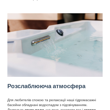
Розслаблююча атмосфера
Для любителів спокою та релаксації наші гідромасажні
басейни обладнані водоспадом з підсвічуванням.
Дозвольте
звуку води
, що тече, захопити вас і
стерти