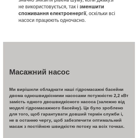
не використовується, так і
зменшити
споживання електроенергії
, оскільки всі
насоси працюють одночасно.
Масажний насос
Ми вирішили обладнати наші гідромасажні басейни
двома одношвидкісними насосами потужністю 2,2 кВт
замість одного двошвидкісного насоса (залежно від
моделі гідромасажного басейну). Це було зроблено
для того, щоб гарантувати довший термін служби і,
не в останню чергу, щоб забезпечити оптимальний
масаж з постійною швидкістю потоку на всіх точках.