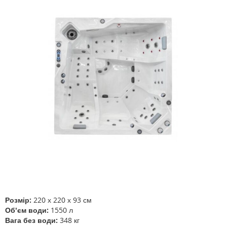
Перейти
до
кінця
галереї
зображень
Перейти
до
початку
галереї
Розмір:
220 х 220 х 93 см
зображень
Об'єм води:
1550 л
Вага без води:
348 кг