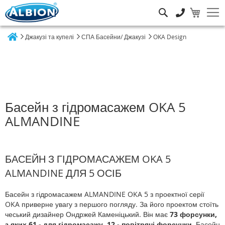
Пошук
Джакузі та купелі
СПА Басейни/ Джакузі
OKA Design
Home
Басейн з гідромасажем OKA 5
ALMANDINE
БАСЕЙН З ГІДРОМАСАЖЕМ OKA 5
ALMANDINE ДЛЯ 5 ОСІБ
Басейн з гідромасажем ALMANDINE OKA 5 з проектної серії
OKA приверне увагу з першого погляду. За його проектом стоїть
чеський дизайнер Ондржей Каменіцький. Він має
73 форсунки,
з яких 61 - для гідромасажу, 12 - повітряні форсунки.
Басейн