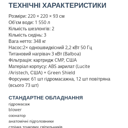
ТЕХНІЧНІ ХАРАКТЕРИСТИКИ
Розміри: 220 × 220 × 93 см
Об'єм води: 1 550 л
Кількість шезлонгів: 2
Кількість сидінь: 3
Вага нетто: 348 кг
Насос
:2× одношвидкісний 2,2 кВт 50 Гц
Титановий нагрівач 3 кВт (Balboa)
Фільтрація: картридж CMP, США
Матеріал корпусу: ABS акрилат (Lucite
/Aristech, США) + Green Shield
Форсунки: 61 шт гідромасажна, 12 шт повітряна
(всього 73 шт)
СТАНДАРТНЕ ОБЛАДНАННЯ
гідромасаж
blower
озонатор
анатомічні підголовники
стрічка точкових світильників