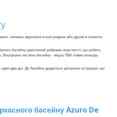
ry
вати і активно відпочити в колі родини або друзів в спекотні
бірного басейну укріплений ребрами жорсткості, що робить
у. Внутрішня частина басейну - міцна ПВХ плівка кольору
один-два дні. До басейну додається детальна інструкція, що
аркасного басейну Azuro De