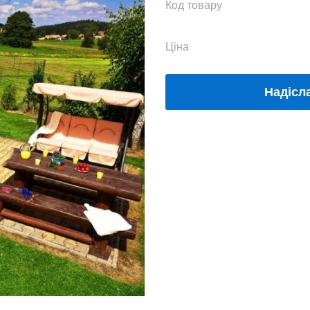
Код товару
Ціна
Надісл