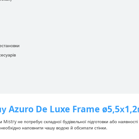
естановки
сесуарів
у Azuro De Luxe Frame ø5,5х1,2
 Mistry не потребує складної будівельної підготовки або наявност
, необхідно наповнити чашу водою й обсипати стінки.