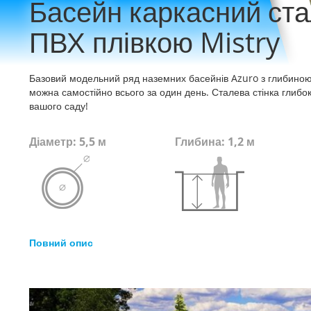
Басейн каркасний ст
ПВХ плівкою Mistry
Базовий модельний ряд наземних басейнів Azuro з глибиною 
можна самостійно всього за один день. Сталева стінка глибо
вашого саду!
Діаметр: 5,5 м
Глибина: 1,2 м
Повний опис
Перейти
до