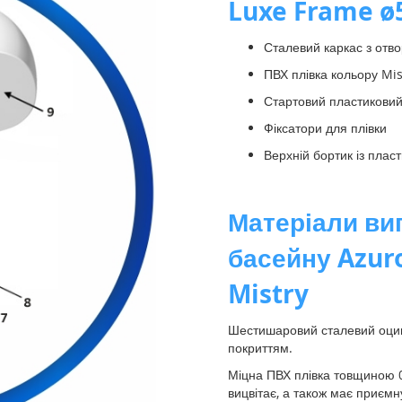
Luxe Frame ø5
Сталевий каркас з отв
ПВХ плівка кольору Mis
Стартовий пластиковий
Фіксатори для плівки
Верхній бортик із пласт
Матеріали ви
басейну Azur
Mistry
Шестишаровий сталевий оцин
покриттям.
Міцна ПВХ плівка товщиною 0
вицвітає, а також має приємн