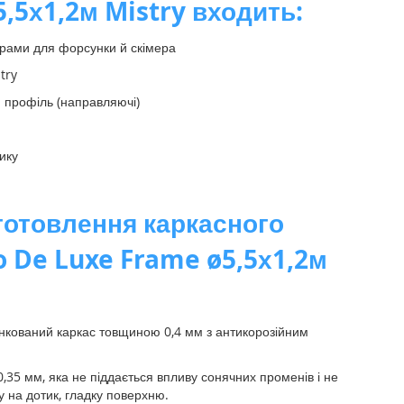
,5х1,2м Mistry входить:
орами для форсунки й скімера
try
 профіль (направляючі)
ику
готовлення каркасного
o De Luxe Frame ø5,5х1,2м
кований каркас товщиною 0,4 мм з антикорозійним
,35 мм, яка не піддається впливу сонячних променів і не
у на дотик, гладку поверхню.