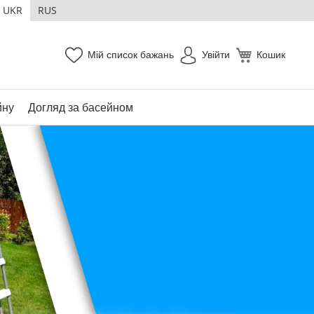
UKR
RUS
Мій список бажань
Увійти
Кошик
йну
Догляд за басейном