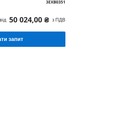
3EXB0351
50 024,00 ₴
від
з ПДВ
ати запит