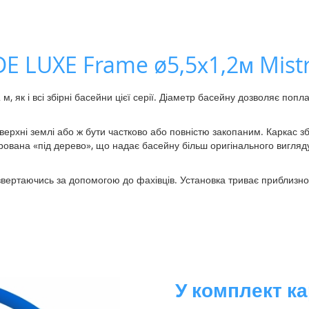
E LUXE Frame ø5,5х1,2м Mist
 як і всі збірні басейни цієї серії. Діаметр басейну дозволяє попла
ерхні землі або ж бути частково або повністю закопаним. Каркас з
рована «під дерево», що надає басейну більш оригінального вигляд
звертаючись за допомогою до фахівців. Установка триває приблизно 
У комплект к