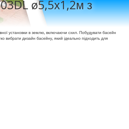
03DL ø5,5х1,2м з
овної установки в землю, включаючи схил. Побудувати басейн
гко вибрати дизайн басейну, який ідеально підходить для