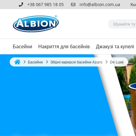
+38 067 985 18 05
info@albion.com.ua
Ко
Басейни
Накриття для басейнів
Джакузі та купелі
Басейни
Збірні каркасні басейни Azuro
De Luxe
Home