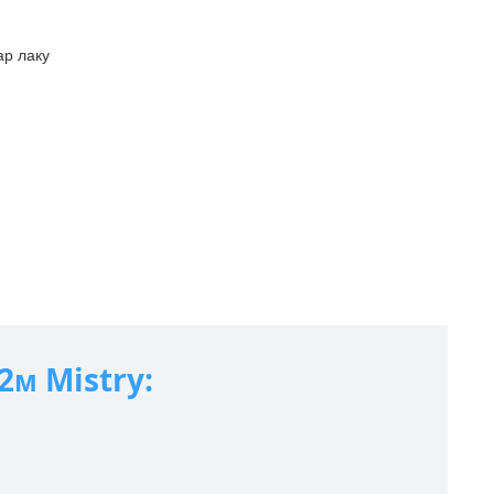
ар лаку
2м Mistry: