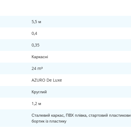
5,5 м
0,4
0,35
Каркасні
24 m³
AZURO De Luxe
Круглий
1,2 м
Сталевий каркас, ПВХ плівка, стартовий пластикови
бортик із пластику