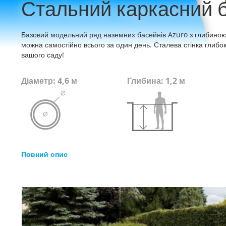
Стальний каркасний 
Базовий модельний ряд наземних басейнів Azuro з глибиною 
можна самостійно всього за один день. Сталева стінка глибо
вашого саду!
Діаметр: 4,6 м
Глибина: 1,2 м
Повний опис
Перейти
до
кінця
галереї