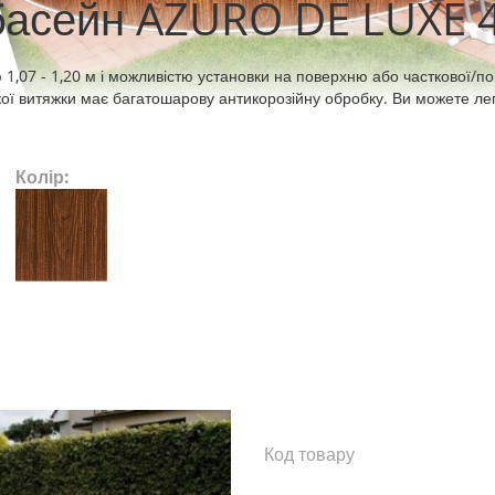
басейн AZURO DE LUXE 
1,07 - 1,20 м і можливістю установки на поверхню або часткової/п
кої витяжки має багатошарову антикорозійну обробку. Ви можете ле
Колір:
Код товару