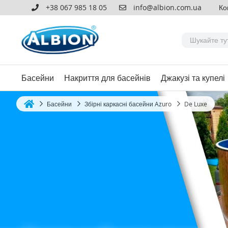
+38 067 985 18 05
info@albion.com.ua
Ко
Басейни
Накриття для басейнів
Джакузі та купелі
Басейни
Збірні каркасні басейни Azuro
De Luxe
Home