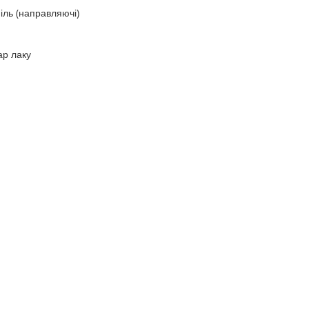
іль (направляючі)
ар лаку