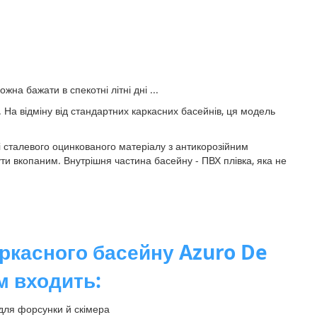
на бажати в спекотні літні дні ...
. На відміну від стандартних каркасних басейнів, ця модель
і сталевого оцинкованого матеріалу з антикорозійним
ти вкопаним. Внутрішня частина басейну - ПВХ плівка, яка не
аркасного басейну Azuro De
м входить:
для форсунки й скімера