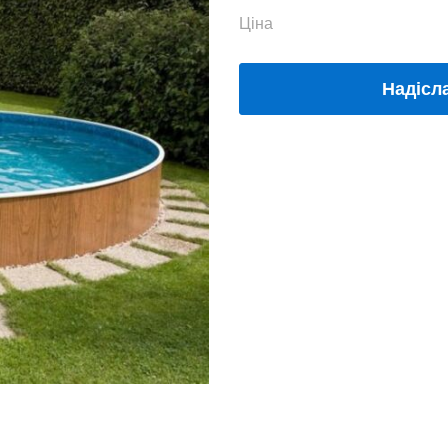
Ціна
Надісл