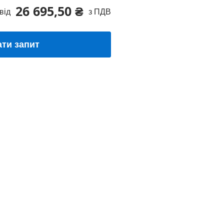
26 695,50 ₴
від
з ПДВ
ати запит