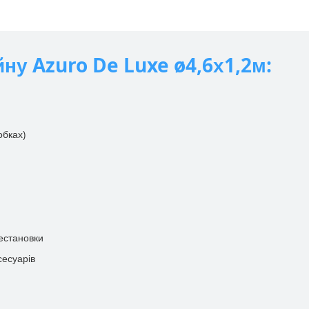
ну Azuro De Luxe ø4,6х1,2м:
обках)
естановки
сесуарів