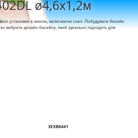
402DL ø4,6х1,2м
овної установки в землю, включаючи схил. Побудувати басейн
гко вибрати дизайн басейну, який ідеально підходить для
3EXB0441