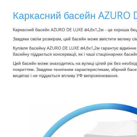
галереї
зображень
Каркасний басейн AZURO D
Каркасний басейн AZURO DE LUXE ø4,6х1,2м - це хороша бю
Завдяки своїм розмірам, цей басейн може вмістити велику сім
Купівля басейну AZURO DE LUXE ø4,6х1,2м гарантує відмінне п
басейну піддається консервації, як і чаші стаціонарних басейн
Цей басейн може знаходитись на вулиці цілий рік без необхі
покриттям. Завдяки технічним характеристикам, збірний басей
вицвітає і не піддається впливу УФ випромінювання.