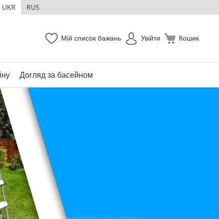
UKR
RUS
Мій список бажань
Увійти
Кошик
йну
Догляд за басейном