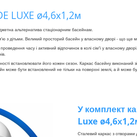
E LUXE ø4,6х1,2м
джетна альтернатива стаціонарним басейнам.
'ю з дітьми. Великий просторий басейн у власному дворі - що ще мож
роведення часу і активний відпочинок в колі сім'ї у власному дворі
ів.
дності встановлювати його кожен сезон. Каркас басейну виконаний з
н може бути встановлений не тільки на поверхні землі, а й може бу
У комплект к
Luxe ø4,6х1,2
Сталевий каркас з отворами 