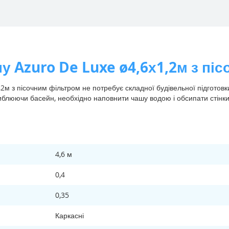
у Azuro De Luxe ø4,6х1,2м з пі
2м з пісочним фільтром не потребує складної будівельної підготов
либлюючи басейн, необхідно наповнити чашу водою і обсипати стінки
4,6 м
0,4
0,35
Каркасні