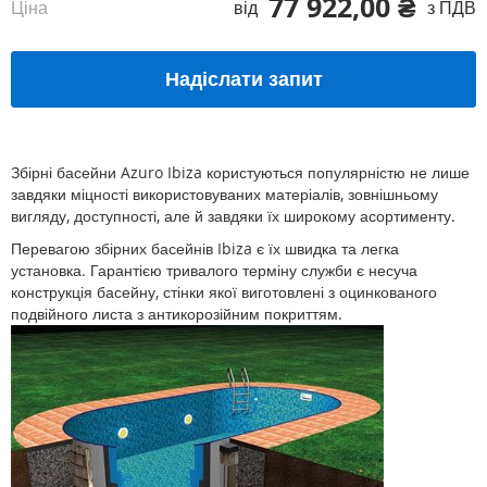
77 922,00 ₴
Ціна
від
з ПДВ
Надіслати запит
Збірні басейни Azuro Ibiza користуються популярністю не лише
завдяки міцності використовуваних матеріалів, зовнішньому
вигляду, доступності, але й завдяки їх широкому асортименту.
Перевагою збірних басейнів Ibiza є їх швидка та легка
установка. Гарантією тривалого терміну служби є несуча
конструкція басейну, стінки якої виготовлені з оцинкованого
подвійного листа з антикорозійним покриттям.