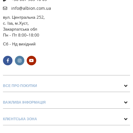
info@albion.com.ua
вул. Центральна 252,
с. Іза, м.Хуст,
Закарпатська обл
Пн - Пт 8:00–18:00
Сб - Нд вихідний
ВСЕ ПРО ПОКУПКИ
Поради та рекомендації
ВАЖЛИВА ІНФОРМАЦІЯ
Про нас
Умови обміну та повернення
Контакти
КЛІЄНТСЬКА ЗОНА
Доставка та оплата
Блог
Обліковий запис
Договір Оферти