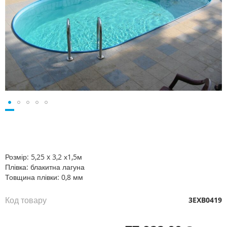
Перейти
до
початку
галереї
Розмір: 5,25 x 3,2 х1,5м
зображень
Плівка: блакитна лагуна
Товщина плівки: 0,8 мм
Код товару
3EXB0419