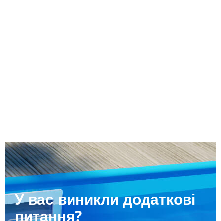
У вас виникли додаткові
питання?