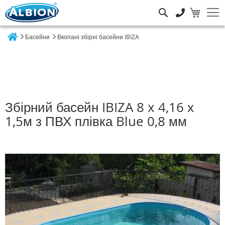
Пошук
Басейни
Вкопані збірні басейни IBIZA
Home
Збірний басейн IBIZA 8 x 4,16 х
1,5м з ПВХ плівка Blue 0,8 мм
Перейти
до
кінця
галереї
зображень