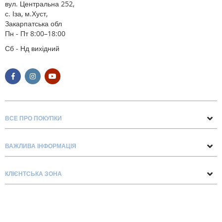
вул. Центральна 252,
с. Іза, м.Хуст,
Закарпатська обл
Пн - Пт 8:00–18:00
Сб - Нд вихідний
ВСЕ ПРО ПОКУПКИ
Поради та рекомендації
ВАЖЛИВА ІНФОРМАЦІЯ
Про нас
Умови обміну та повернення
Контакти
КЛІЄНТСЬКА ЗОНА
Доставка та оплата
Блог
Обліковий запис
Договір Оферти
Замовлення
Список бажань