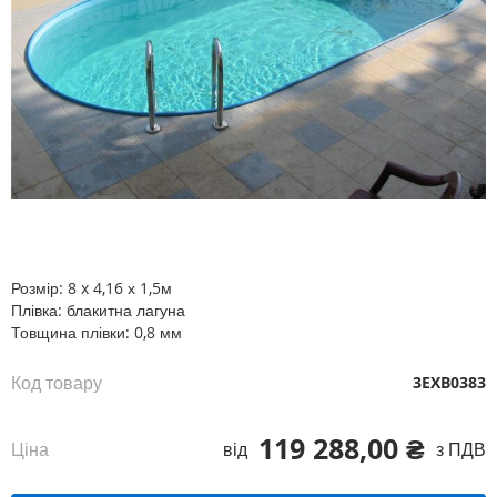
Перейти
до
початку
галереї
Розмір: 8 x 4,16 х 1,5м
зображень
Плівка: блакитна лагуна
Товщина плівки: 0,8 мм
Код товару
3EXB0383
119 288,00 ₴
Ціна
від
з ПДВ