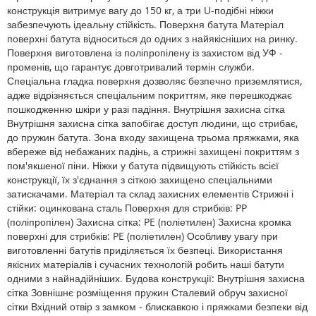
конструкція витримує вагу до 150 кг, а три U-подібні ніжки
забезпечують ідеальну стійкість. Поверхня батута Матеріал
поверхні батута відноситься до одних з найякісніших на ринку.
Поверхня виготовлена із поліпропілену із захистом від УФ -
променів, що гарантує довготривалий термін служби.
Спеціальна гладка поверхня дозволяє безпечно приземлятися,
адже відрізняється спеціальним покриттям, яке перешкоджає
пошкодженню шкіри у разі падіння. Внутрішня захисна сітка
Внутрішня захисна сітка запобігає доступ людини, що стрибає,
до пружин батута. Зона входу захищена трьома пряжками, яка
вбереже від небажаних падінь, а стрижні захищені покриттям з
пом'якшеної піни. Ніжки у батута підвищують стійкість всієї
конструкції, їх з'єднання з сіткою захищено спеціальними
затискачами. Матеріал та склад захисних елементів Стрижні і
стійки: оцинкована сталь Поверхня для стрибків: PP
(поліпропілен) Захисна сітка: PE (поліетилен) Захисна кромка
поверхні для стрибків: PE (поліетилен) Особливу увагу при
виготовленні батутів приділяється їх безпеці. Використання
якісних матеріалів і сучасних технологій робить наші батути
одними з найнадійніших. Будова конструкції: Внутрішня захисна
сітка Зовнішнє розміщення пружин Сталевий обруч захисної
сітки Вхідний отвір з замком - блискавкою і пряжками безпеки від