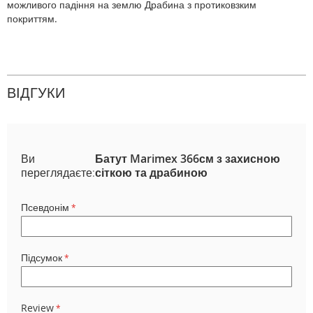
можливого падіння на землю Драбина з протиковзким
покриттям.
ВІДГУКИ
Ви
Батут Marimex 366см з захисною
переглядаєте:
сіткою та драбиною
Псевдонім
Підсумок
Review