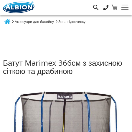
Пошук
Аксесуари для басейну
Зона відпочинку
Home
Батут Marimex 366см з захисною
сіткою та драбиною
Перейти
до
кінця
галереї
зображень