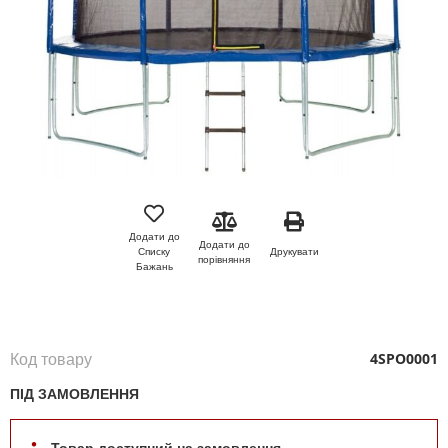
Перейти
до
початку
Додати до
Додати до
галереї
Друкувати
Списку
порівняння
зображень
Бажань
Код товару
4SPO0001
ПІД ЗАМОВЛЕННЯ
Товар доступний на замовлення.