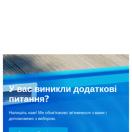
У вас виникли додаткові
питання?
Напишіть нам! Ми обов'язково зв'яжемося з вами і
допоможемо з вибором.