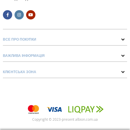
ВСЕ ПРО ПОКУПКИ
Поради та рекомендації
ВАЖЛИВА ІНФОРМАЦІЯ
Про нас
Умови обміну та повернення
Контакти
КЛІЄНТСЬКА ЗОНА
Доставка та оплата
Блог
Обліковий запис
Договір Оферти
Замовлення
Список бажань
Copyright © 2023-present albion.com.ua