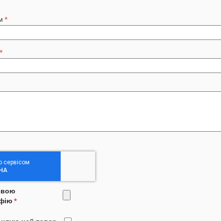
м
свою
фію