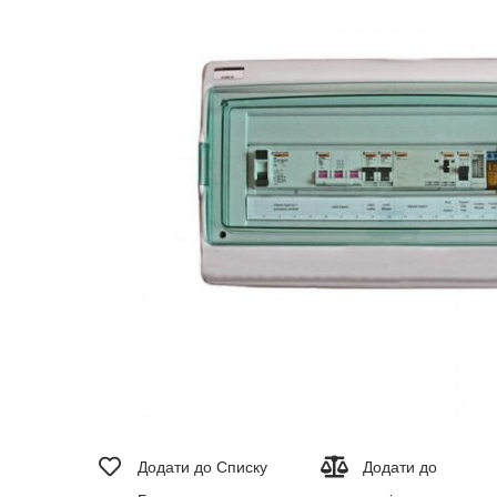
зображень
Перейти
до
Додати до Списку
Додати до
початку