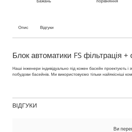
Бажань
порівняння
галереї
зображень
Опис
Відгуки
Блок автоматики FS фільтрація + 
Наші інженери індивідуально під кожен басейн проектують і
побудови басейнів. Ми використовуємо тільки найякісніші ком
ВІДГУКИ
Ви пере