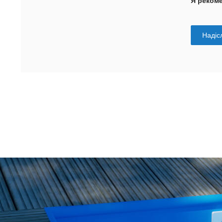
Я реком
Надісл