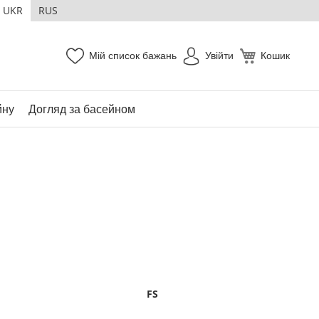
UKR
RUS
Мій список бажань
Увійти
Кошик
йну
Догляд за басейном
FS