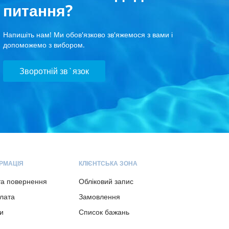
питання?
Напишіть нам! Ми обов'язково зв'яжемося з вами і
допоможемо з вибором.
Зворотній зв`язок
РМАЦІЯ
КЛІЄНТСЬКА ЗОНА
та повернення
Обліковий запис
плата
Замовлення
и
Список бажань