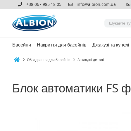
+38 067 985 18 05
info@albion.com.ua
Ко
Басейни
Накриття для басейнів
Джакузі та купелі
Обладнання для басейнів
Закладні деталі
Home
Блок автоматики FS ф
Перейти
до
кінця
галереї