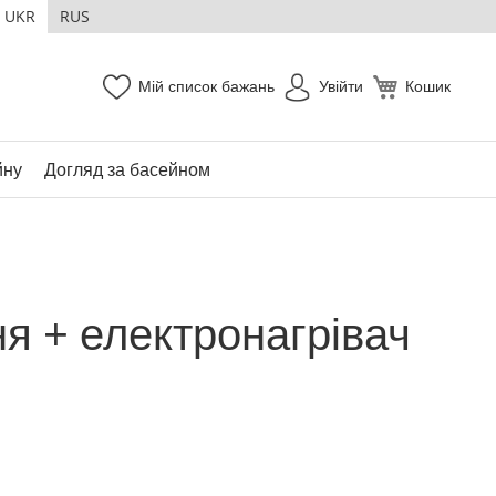
UKR
RUS
Мій список бажань
Увійти
Кошик
йну
Догляд за басейном
ня + електронагрівач