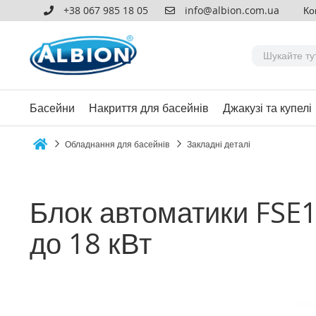
+38 067 985 18 05
info@albion.com.ua
Ко
Басейни
Накриття для басейнів
Джакузі та купелі
Обладнання для басейнів
Закладні деталі
Home
Блок автоматики FSE1
до 18 кВт
Перейти
до