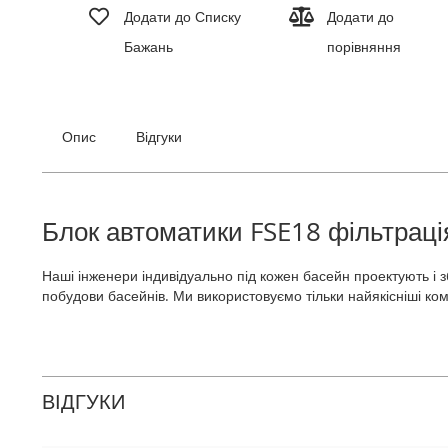
до
Додати до Списку
Додати до
початку
Бажань
порівняння
галереї
зображень
Опис
Відгуки
Блок автоматики FSE18 фільтрація
Наші інженери індивідуально під кожен басейн проектують і
побудови басейнів. Ми використовуємо тільки найякісніші ком
ВІДГУКИ