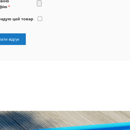
свою
фію
ендую цей товар
ати відгук