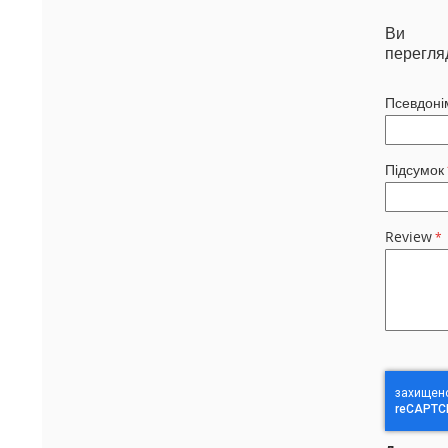
Ви
перегля
Псевдоні
Підсумок
Review