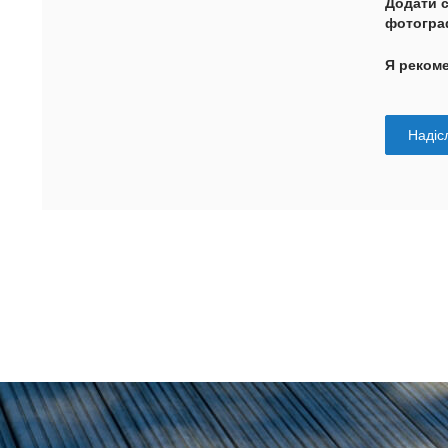
Додати 
фотогра
Я реком
Надісл