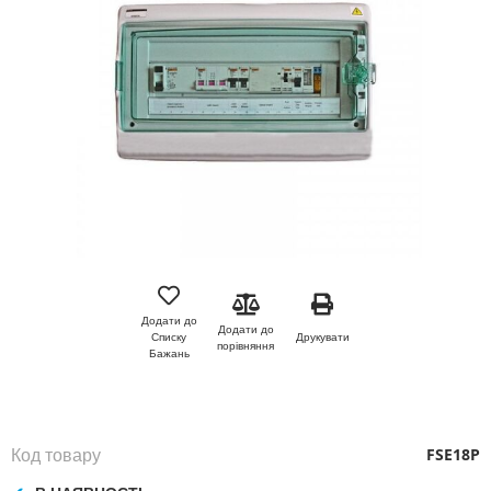
зображень
Перейти
до
початку
Додати до
Додати до
галереї
Друкувати
Списку
порівняння
зображень
Бажань
Код товару
FSE18P