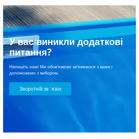
У вас виникли додаткові
питання?
Напишіть нам! Ми обов'язково зв'яжемося з вами і
допоможемо з вибором.
Зворотній зв`язок