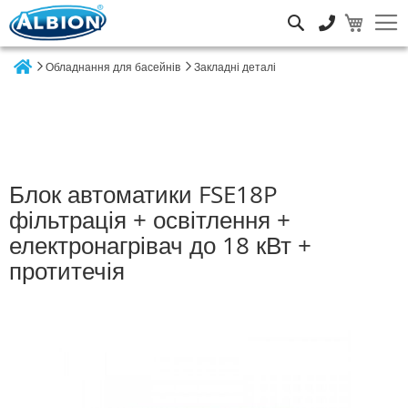
Пошук
Обладнання для басейнів
Закладні деталі
Home
Блок автоматики FSE18P
фільтрація + освітлення +
електронагрівач до 18 кВт +
протитечія
Перейти
до
кінця
галереї