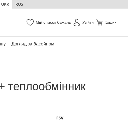
UKR
RUS
Мій список бажань
Увійти
Кошик
йну
Догляд за басейном
 + теплообмінник
FSV