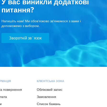
У вас виникли додаткові
питання?
Напишіть нам! Ми обов'язково зв'яжемося з вами і
допоможемо з вибором.
Зворотній зв`язок
РМАЦІЯ
КЛІЄНТСЬКА ЗОНА
та повернення
Обліковий запис
плата
Замовлення
и
Список бажань