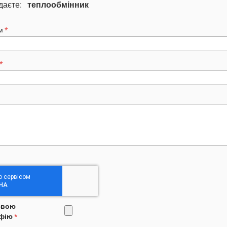
даєте:
теплообмінник
м
свою
фію