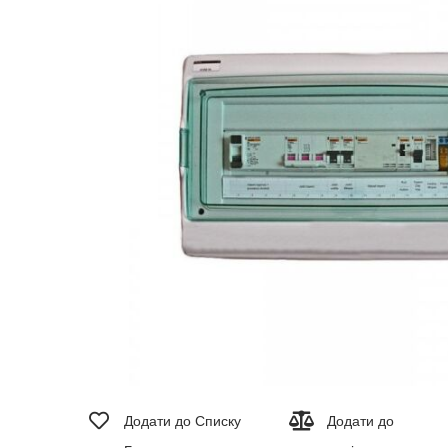
зображень
Перейти
до
Додати до Списку
Додати до
початку