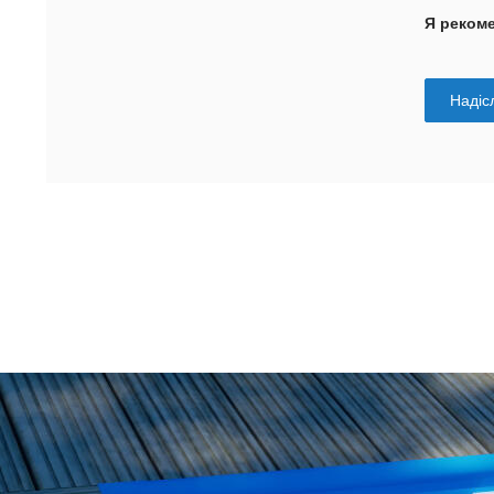
Я реком
Надісл