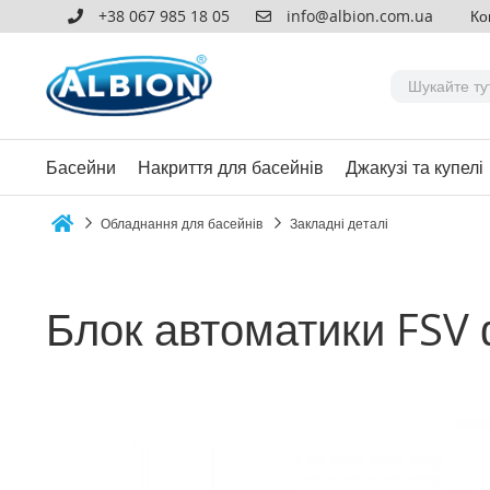
+38 067 985 18 05
info@albion.com.ua
Ко
Басейни
Накриття для басейнів
Джакузі та купелі
Обладнання для басейнів
Закладні деталі
Home
Блок автоматики FSV 
Перейти
до
кінця
галереї