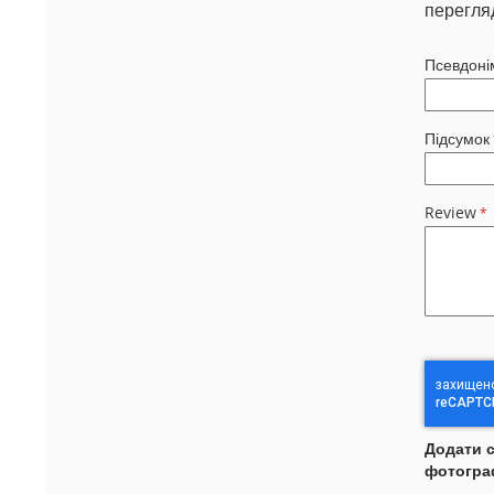
перегля
Псевдоні
Підсумок
Review
Додати 
фотогра