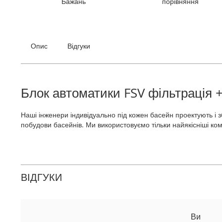
Бажань
порівняння
галереї
зображень
Опис
Відгуки
Блок автоматики FSV фільтрація +
Наші інженери індивідуально під кожен басейн проектують і
побудови басейнів. Ми використовуємо тільки найякісніші ком
ВІДГУКИ
Ви