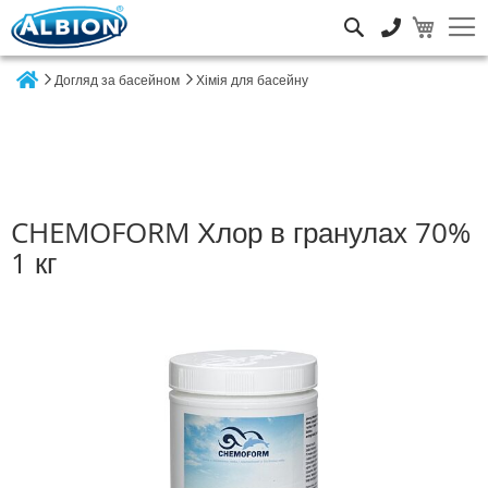
Пошук
Догляд за басейном
Хімія для басейну
Home
CHEMOFORM Хлор в гранулах 70%
1 кг
Перейти
до
кінця
галереї
зображень