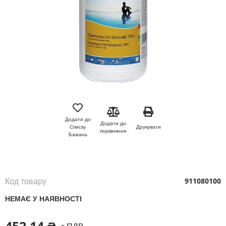
Перейти
до
початку
Додати до
Додати до
галереї
Друкувати
Списку
порівняння
зображень
Бажань
Код товару
911080100
НЕМАЄ У НАЯВНОСТІ