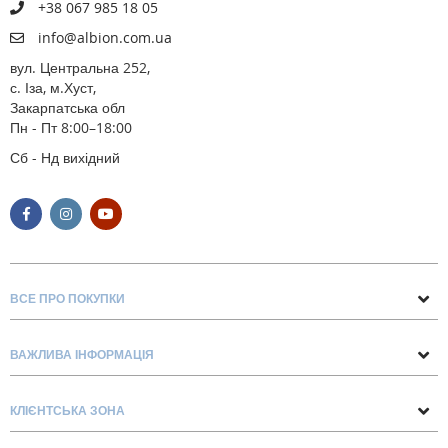
+38 067 985 18 05
info@albion.com.ua
вул. Центральна 252,
с. Іза, м.Хуст,
Закарпатська обл
Пн - Пт 8:00–18:00
Сб - Нд вихідний
ВСЕ ПРО ПОКУПКИ
Поради та рекомендації
ВАЖЛИВА ІНФОРМАЦІЯ
Про нас
Умови обміну та повернення
Контакти
КЛІЄНТСЬКА ЗОНА
Доставка та оплата
Блог
Обліковий запис
Договір Оферти