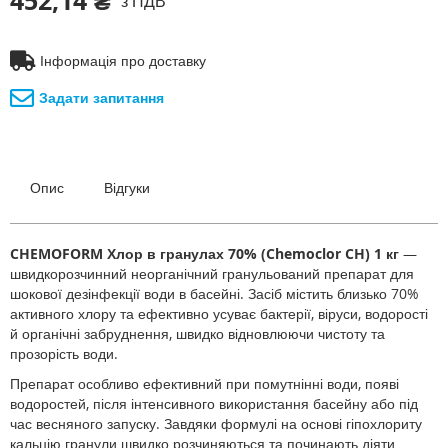
452,14 ₴
з ПДВ
Інформація про доставку
Задати запитання
Опис
Відгуки
CHEMOFORM Хлор в гранулах 70% (Chemoclor CH) 1 кг
—
швидкорозчинний неорганічний гранульований препарат для
шокової дезінфекції води в басейні. Засіб містить близько 70%
активного хлору та ефективно усуває бактерії, віруси, водорості
й органічні забруднення, швидко відновлюючи чистоту та
прозорість води.
Препарат особливо ефективний при помутнінні води, появі
водоростей, після інтенсивного використання басейну або під
час весняного запуску. Завдяки формулі на основі гіпохлориту
кальцію гранули швидко розчиняються та починають діяти