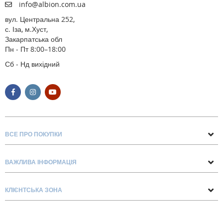
info@albion.com.ua
вул. Центральна 252,
с. Іза, м.Хуст,
Закарпатська обл
Пн - Пт 8:00–18:00
Сб - Нд вихідний
ВСЕ ПРО ПОКУПКИ
Поради та рекомендації
ВАЖЛИВА ІНФОРМАЦІЯ
Про нас
Умови обміну та повернення
Контакти
КЛІЄНТСЬКА ЗОНА
Доставка та оплата
Блог
Обліковий запис
Договір Оферти
Замовлення