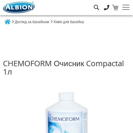
Пошук
Догляд за басейном
Хімія для басейну
Home
CHEMOFORM Очисник Compactal
1л
Перейти
до
кінця
галереї
зображень