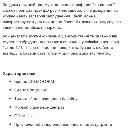
Завдяки потужній формулі на основі фосфорної та соляної
кислот препарат швидко розчиняє мінеральні відкладення та
усуває навіть застарілі забруднення. Засіб можна
використовувати для очищення басейнів, душових зон, саун та
інших вологостійких поверхонь.
Концентрат є дуже економним у використанні та залежно від
ступеня забруднення розводиться водою у співвідношенні від
1:3 до 1:10. Після очищення поверхні набувають охайного
вигляду, а басейн стає готовим до подальшої експлуатації.
Характеристики
Бренд: CHEMOFORM
Серія: Compactal
Тип: засіб для очищення басейну
Форма: рідина-концентрат
Об'єм: 1 л
Призначення: видалення вапняного нальоту, іржі та