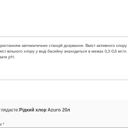
ористанням автоматичних станцій дозування. Вміст активного хлору 
міст вільного хлору у воді басейну знаходиться в межах 0,3-0,6 мг/л.
вати pH.
глядаєте:
Рідкий хлор Azuro 20л
м