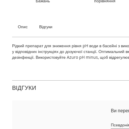
Бажань
порівняння
галереї
зображень
Опис
Відгуки
Рідкий препарат для зниження рівня pH води в басейні з вик
у відповідних інструкціях до дозуючої станції. Оптимальний в
дезінфекції. Використовуйте Azuro pH minus, щоб відрегулю
ВІДГУКИ
Ви пере
Псевдоні