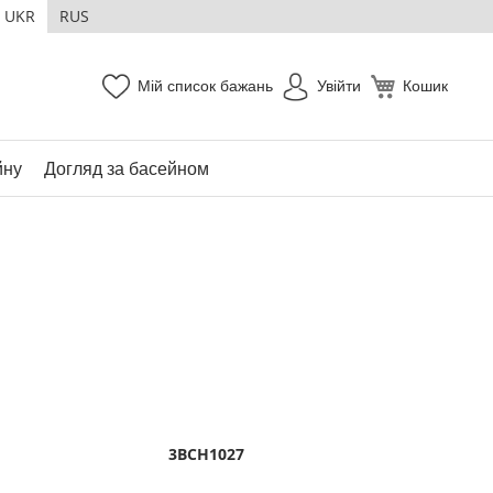
UKR
RUS
Мій список бажань
Увійти
Кошик
йну
Догляд за басейном
3BCH1027