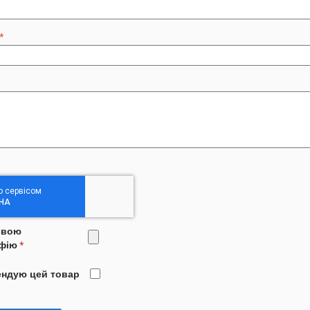
свою
фію
ендую цей товар