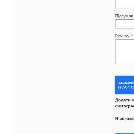
Підсумок
Review
Додати 
фотогра
Я реком