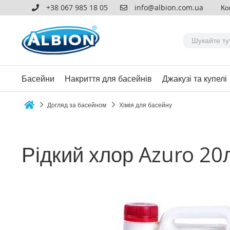
+38 067 985 18 05
info@albion.com.ua
Ко
Басейни
Накриття для басейнів
Джакузі та купелі
Догляд за басейном
Хімія для басейну
Home
Рідкий хлор Azuro 20
Перейти
до
кінця
галереї