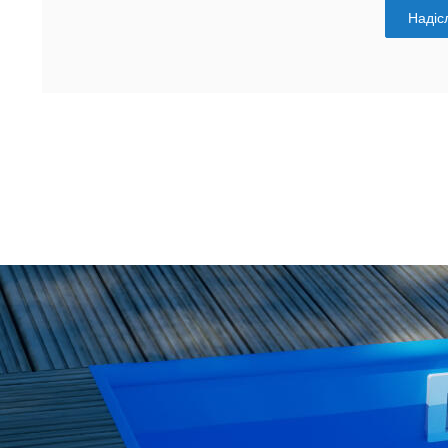
Надісл