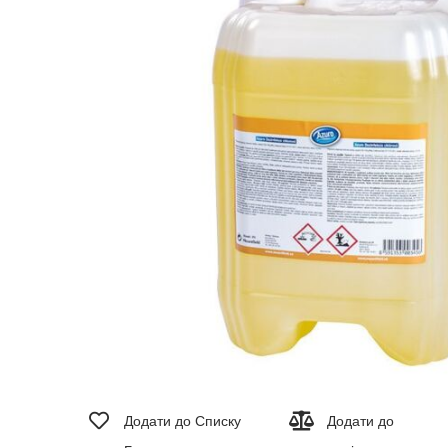
зображень
Перейти
до
Додати до Списку
Додати до
початку