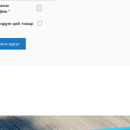
свою
фію
ендую цей товар
ати відгук