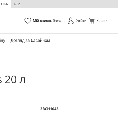
UKR
RUS
Мій список бажань
Увійти
Кошик
йну
Догляд за басейном
 20 л
3BCH1043