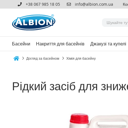
+38 067 985 18 05
info@albion.com.ua
Ко
Басейни
Накриття для басейнів
Джакузі та купелі
Догляд за басейном
Хімія для басейну
Home
Рідкий засіб для зни
Перейти
до
кінця
галереї