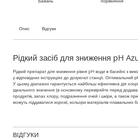
Бажань
порівняння
галереї
зображень
Опис
Відгуки
Рідкий засіб для зниження pH Az
Рідкий препарат для зниження рівня pH води в басейні з вик
у відповідних інструкціях до дозуючої станції. Оптимальний р
У цьому діапазоні гарантується найбільш ефективна дія хлорн
ідеального значення (в основному перевіряйте перед додава
продуктів, запах хлору, подразнення очей і шкіри, а також 
можуть піддаватися корозії, кольори матеріалів плавальних б
ВІДГУКИ