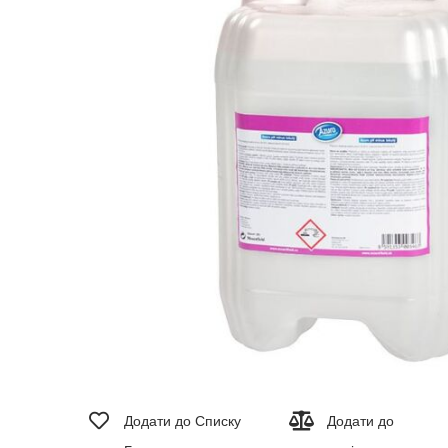
зображень
Перейти
до
Додати до Списку
Додати до
початку