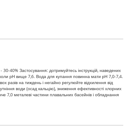
 - 30-40% Застосування: дотримуйтесь інструкцій, наведених
, коли рН вище 7,6. Вода для купання повинна мати рН 7,0-7,4.
вох разів на тиждень і негайно регулюйте відхилення від
тніння води (осад кальцію), зниження ефективності хлорних
жче 7,0 металеві частини плавальних басейнів і обладнання