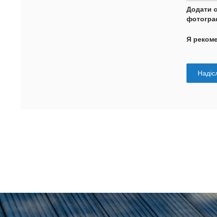
Додати 
фотогра
Я реком
Надісл