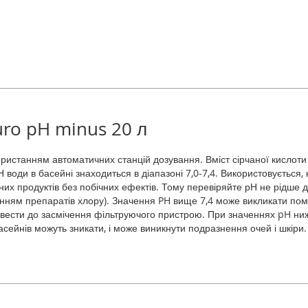
uro pH minus 20 л
ористанням автоматичних станцій дозування. Вміст сірчаної кислоти
Н води в басейні знаходиться в діапазоні 7,0-7,4. Використовується
их продуктів без побічних ефектів. Тому перевіряйте рН не рідше д
нням препаратів хлору). Значення PH вище 7,4 може викликати пому
привести до засмічення фільтруючого пристрою. При значеннях pH ни
асейнів можуть зникати, і може виникнути подразнення очей і шкіри.