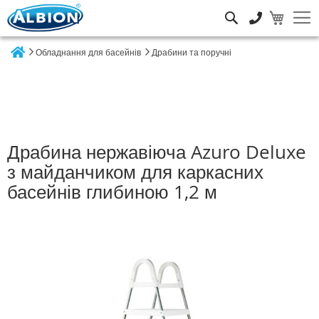
Пошук
Обладнання для басейнів
Драбини та поручні
Home
Драбина нержавіюча Azuro Deluxe
з майданчиком для каркасних
басейнів глибиною 1,2 м
Перейти
до
кінця
галереї
зображень