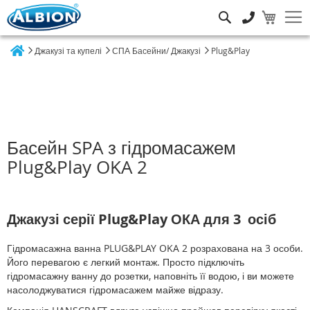
Пошук
Джакузі та купелі
СПА Басейни/ Джакузі
Plug&Play
Home
Басейн SPA з гідромасажем
Plug&Play OKA 2
Джакузі серії Plug&Play ОКА для 3 осіб
Гідромасажна ванна PLUG&PLAY OKA 2 розрахована на 3 особи.
Його перевагою є легкий монтаж. Просто підключіть
гідромасажну ванну до розетки, наповніть її водою, і ви можете
насолоджуватися гідромасажем майже відразу.