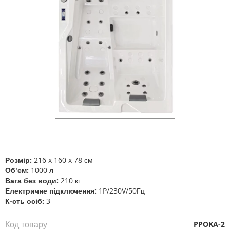
Перейти
до
початку
галереї
Розмір:
216 x 160 x 78 см
зображень
Об'єм:
1000 л
Вага без води:
210 кг
Електричне підключення:
1P/230V/50
Гц
К-сть осіб:
3
Код товару
PPOKA-2