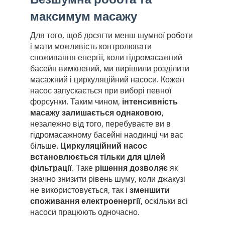
максимум масажу
Для того, щоб досягти менш шумної роботи
і мати можливість контролювати
споживання енергії, коли гідромасажний
басейн вимкнений, ми вирішили розділити
масажний і циркуляційний насоси. Кожен
насос запускається при виборі певної
форсунки. Таким чином,
інтенсивність
масажу залишається однаковою
,
незалежно від того, перебуваєте ви в
гідромасажному басейні наодинці чи вас
більше.
Циркуляційний насос
встановлюється тільки для цілей
фільтрації
. Таке
рішення дозволяє
як
значно знизити рівень шуму, коли джакузі
не використовується, так і
зменшити
споживання електроенергії
, оскільки всі
насоси працюють одночасно.