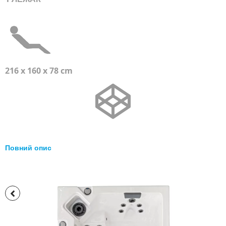
216 x 160 x 78 cm
Повний опис
Перейти
до
кінця
галереї
зображень