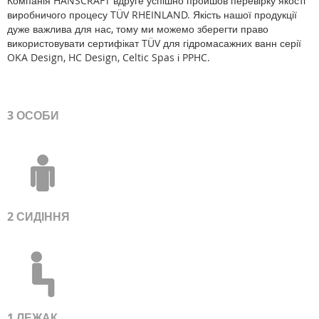
Компанія HANSCRAFT вдруге успішно пройшов перевірку якості
виробничого процесу TÜV RHEINLAND. Якість нашої продукції
дуже важлива для нас, тому ми можемо зберегти право
використовувати сертифікат TÜV для гідромасажних ванн серії
OKA Design, HC Design, Celtic Spas і PPHC.
3 ОСОБИ
2 СИДІННЯ
1 ЛЕЖАК