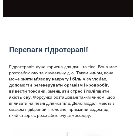
Переваги гідротерапії
Гідротерапія дуже корисна для душі та тіла. Вона має
розслаблюючу та лікувальну дію. Таким чином, вона
може
зняти м'язову напругу і біль у суглобах,
допомогти регенерувати організм і кровообіг,
вивести токсини, зменшити стрес і поліпшити
якість сну
. Форсунки розташовані таким чином, щоб
впливати на певні ділянки тіла. Деякі моделі мають зі
смаком підібраний і, головне, приємний водоспад,
який створює розслаблюючу атмосферу.