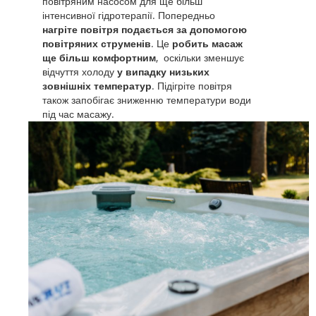
повітряним насосом для ще більш
інтенсивної гідротерапії. Попередньо
нагріте повітря подається за допомогою
повітряних струменів
. Це
робить масаж
ще більш комфортним
, оскільки зменшує
відчуття холоду
у випадку низьких
зовнішніх температур
. Підігріте повітря
також запобігає зниженню температури води
під час масажу.