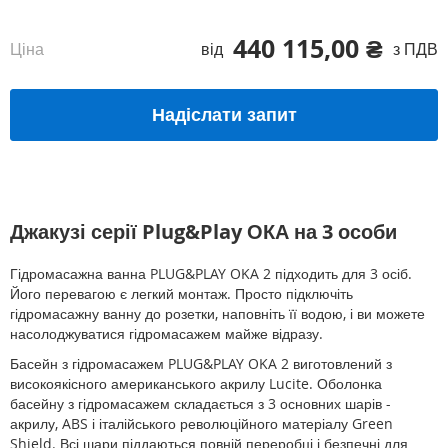
440 115,00 ₴
Ціна
від
з ПДВ
Надіслати запит
Джакузі серії Plug&Play ОКА на 3 особи
Гідромасажна ванна PLUG&PLAY OKA 2 підходить для 3 осіб.
Його перевагою є легкий монтаж. Просто підключіть
гідромасажну ванну до розетки, наповніть її водою, і ви можете
насолоджуватися гідромасажем майже відразу.
Басейн з гідромасажем PLUG&PLAY OKA 2 виготовлений з
високоякісного американського акрилу Lucite. Оболонка
басейну з гідромасажем складається з 3 основних шарів -
акрилу, ABS і італійського революційного матеріалу Green
Shield. Всі шари піддаються повній переробці і безпечні для