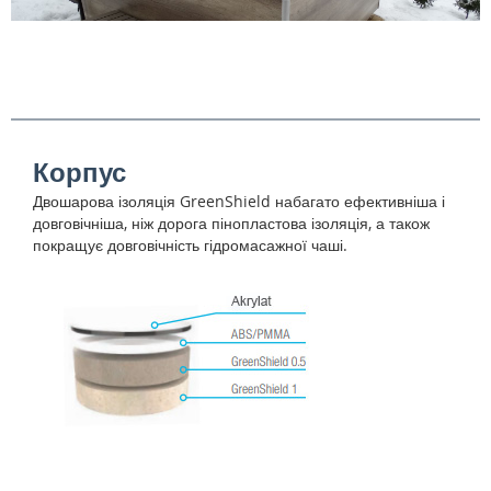
Корпус
Двошарова ізоляція GreenShield набагато ефективніша і
довговічніша, ніж дорога пінопластова ізоляція, а також
покращує довговічність гідромасажної чаші.