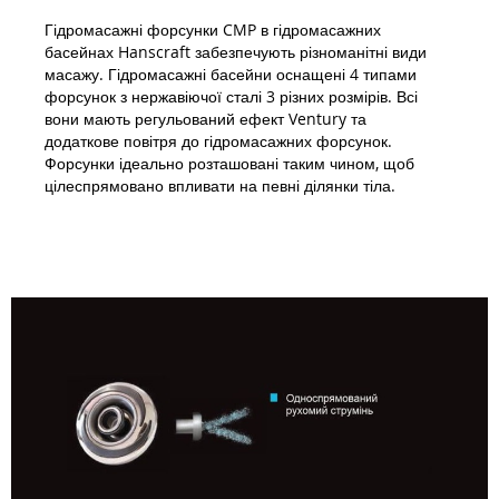
Гідромасажні форсунки CMP в гідромасажних
басейнах Hanscraft забезпечують різноманітні види
масажу. Гідромасажні басейни оснащені 4 типами
форсунок з нержавіючої сталі 3 різних розмірів. Всі
вони мають регульований ефект Ventury та
додаткове повітря до гідромасажних форсунок.
Форсунки ідеально розташовані таким чином, щоб
цілеспрямовано впливати на певні ділянки тіла.