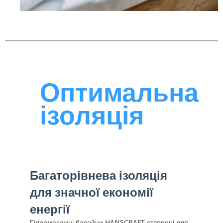
Оптимальна
ізоляція
Багаторівнева ізоляція
для значної економії
енергії
Гідромасажні басейни HANSCRAFT створені для