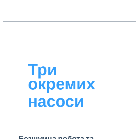
Три
окремих
насоси
Безшумна робота та