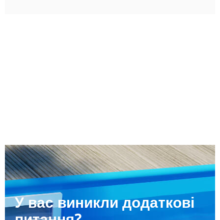
У вас виникли додаткові
питання?