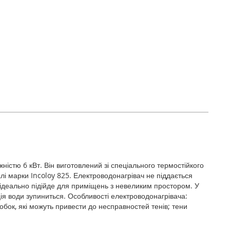
істю 6 кВт. Він виготовлений зі спеціального термостійкого
лі марки Incoloy 825. Електроводонагрівач не піддається
 ідеально підійде для приміщень з невеликим простором. У
ція води зупиниться. Особливості електроводонагрівача:
бок, які можуть привести до несправностей тенів; тени