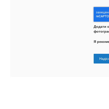
Додати 
фотогра
Я реком
Надісл