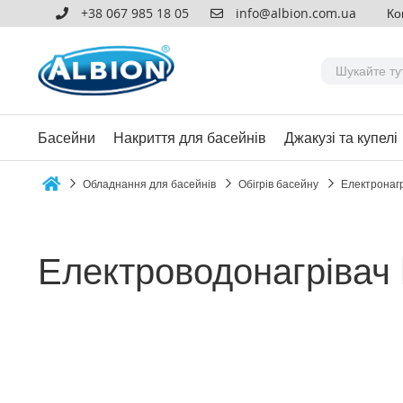
+38 067 985 18 05
info@albion.com.ua
Ко
Басейни
Накриття для басейнів
Джакузі та купелі
Обладнання для басейнів
Обігрів басейну
Електронагр
Home
Електроводонагрівач 
Перейти
до
кінця
галереї