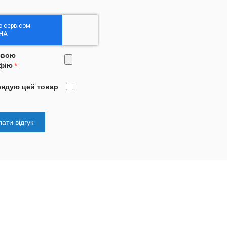
свою
фію
ендую цей товар
ати відгук