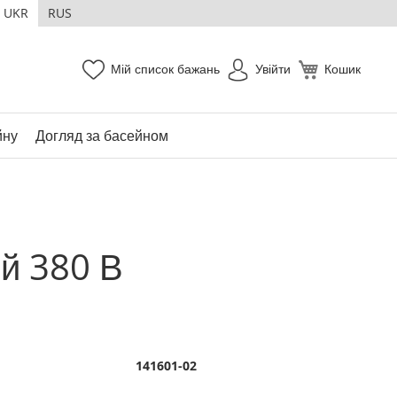
UKR
RUS
Мій список бажань
Увійти
Кошик
йну
Догляд за басейном
й 380 В
141601-02