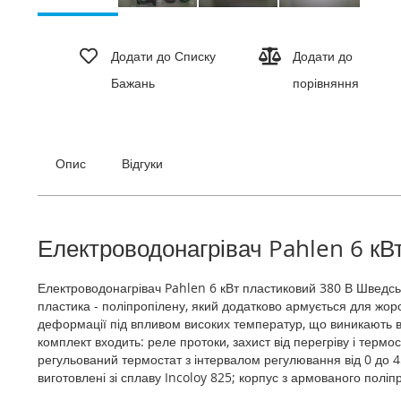
Перейти
до
Додати до Списку
Додати до
початку
Бажань
порівняння
галереї
зображень
Опис
Відгуки
Електроводонагрівач Pahlen 6 кВ
Електроводонагрівач Pahlen 6 кВт пластиковий 380 В Шведськ
пластика - поліпропілену, який додатково армується для жорс
деформації під впливом високих температур, що виникають вс
комплект входить: реле протоки, захист від перегріву і терм
регульований термостат з інтервалом регулювання від 0 до 4
виготовлені зі сплаву Incoloy 825; корпус з армованого поліп