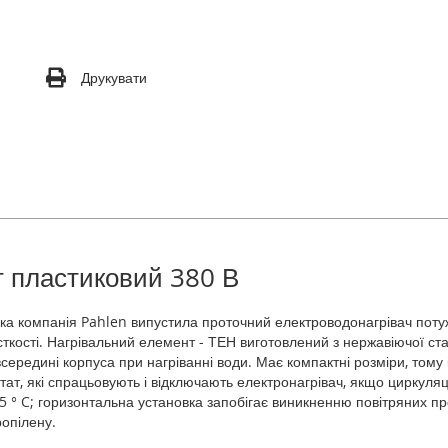
Друкувати
т пластиковий 380 В
а компанія Pahlen випустила проточний електроводонагрівач потужн
ткості. Нагрівальний елемент - ТЕН виготовлений з нержавіючої ста
ередині корпуса при нагріванні води. Має компактні розміри, тому
остат, які спрацьовують і відключають електронагрівач, якщо циркуля
5 ° C; горизонтальна установка запобігає виникненню повітряних про
ропілену.