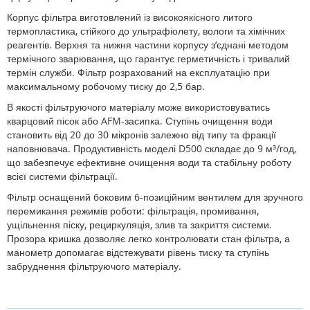
Корпус фільтра виготовлений із високоякісного литого
термопластика, стійкого до ультрафіолету, вологи та хімічних
реагентів. Верхня та нижня частини корпусу з’єднані методом
термічного зварювання, що гарантує герметичність і тривалий
термін служби. Фільтр розрахований на експлуатацію при
максимальному робочому тиску до 2,5 бар.
В якості фільтруючого матеріалу може використовуватись
кварцовий пісок або AFM-засипка. Ступінь очищення води
становить від 20 до 30 мікронів залежно від типу та фракції
наповнювача. Продуктивність моделі D500 складає до 9 м³/год,
що забезпечує ефективне очищення води та стабільну роботу
всієї системи фільтрації.
Фільтр оснащений боковим 6-позиційним вентилем для зручного
перемикання режимів роботи: фільтрація, промивання,
ущільнення піску, рециркуляція, злив та закриття системи.
Прозора кришка дозволяє легко контролювати стан фільтра, а
манометр допомагає відстежувати рівень тиску та ступінь
забруднення фільтруючого матеріалу.