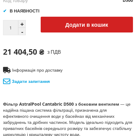
Код товару
D500
В НАЯВНОСТІ
Додати в кошик
21 404,50 ₴
з ПДВ
Інформація про доставку
Задати запитання
Фільтр AstralPool Cantabric D500 з боковим вентилем
— це
надійна піщана система фільтрації, призначена для
ефективного очищення води у басейнах від механічних
забруднень та дрібних частинок. Модель ідеально підходить для
приватних басейнів середнього розміру та забезпечує стабільну
циркуляцію і кришталеву чистоту води.