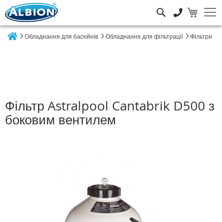
Пошук
Обладнання для басейнів
Обладнання для фільтрації
Фільтри
Home
Фільтр Astralpool Cantabrik D500 з
боковим вентилем
Перейти
до
кінця
галереї
зображень