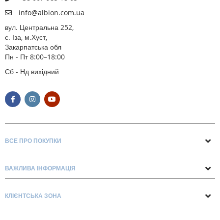
info@albion.com.ua
вул. Центральна 252,
с. Іза, м.Хуст,
Закарпатська обл
Пн - Пт 8:00–18:00
Сб - Нд вихідний
ВСЕ ПРО ПОКУПКИ
Поради та рекомендації
ВАЖЛИВА ІНФОРМАЦІЯ
Про нас
Умови обміну та повернення
Контакти
КЛІЄНТСЬКА ЗОНА
Доставка та оплата
Блог
Обліковий запис
Договір Оферти