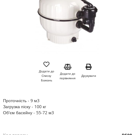
Перейти
до
початку
Додати до
Додати до
галереї
Друкувати
Списку
порівняння
зображень
Бажань
Проточність - 9 м3
Загрузка піску - 100 кг
Об'єм басейну - 55-72 м3