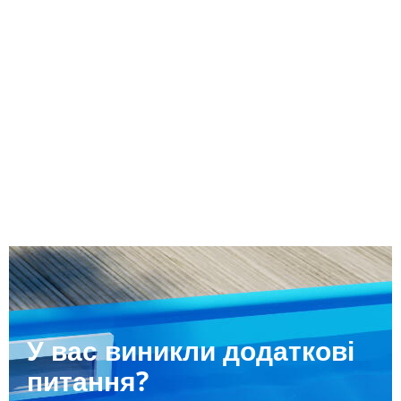
У вас виникли додаткові
питання?