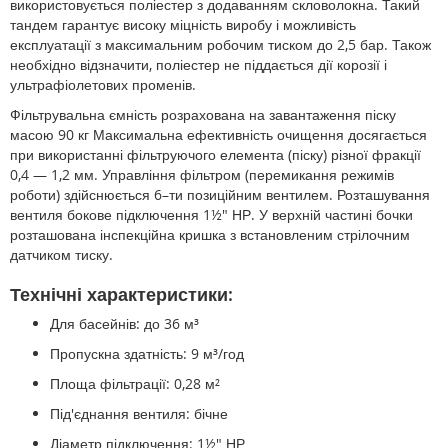
використовується поліестер з додаванням скловолокна. Такий
тандем гарантує високу міцність виробу і можливість
експлуатації з максимальним робочим тиском до 2,5 бар. Також
необхідно відзначити, поліестер не піддається дії корозії і
ультрафіолетових променів.
Фільтрувальна ємність розрахована на завантаження піску
масою 90 кг Максимальна ефективність очищення досягається
при використанні фільтруючого елемента (піску) різної фракції
0,4 — 1,2 мм. Управління фільтром (перемикання режимів
роботи) здійснюється 6–ти позиційним вентилем. Розташування
вентиля бокове підключення 1½" НР. У верхній частині бочки
розташована інспекційна кришка з встановленим стрілочним
датчиком тиску.
Технічні характеристики:
Для басейнів: до 36 м³
Пропускна здатність: 9 м³/год
Площа фільтрації: 0,28 м²
Під'єднання вентиля: бічне
Діаметр підключення: 1½" НР