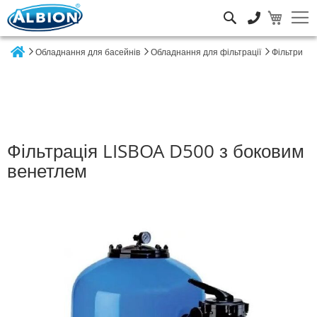
Пошук
Обладнання для басейнів
Обладнання для фільтрації
Фільтри
Home
Фільтрація LISBOA D500 з боковим
венетлем
Перейти
до
кінця
галереї
зображень