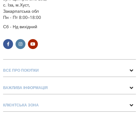
с. Іза, м.Хуст,
Закарпатська обл
Пн - Пт 8:00–18:00
Сб - Нд вихідний
ВСЕ ПРО ПОКУПКИ
Поради та рекомендації
ВАЖЛИВА ІНФОРМАЦІЯ
Про нас
Умови обміну та повернення
Контакти
КЛІЄНТСЬКА ЗОНА
Доставка та оплата
Блог
Обліковий запис
Договір Оферти
Замовлення
Список бажань