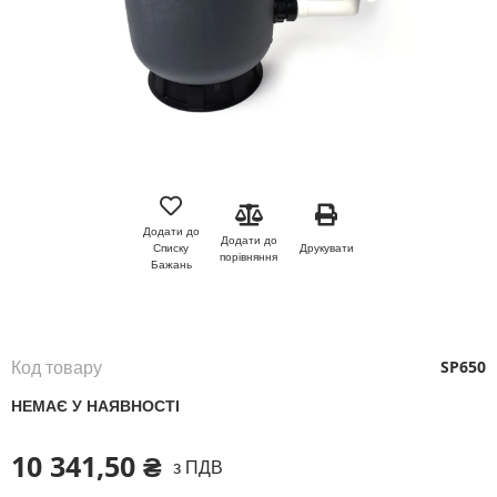
Перейти
до
початку
Додати до
Додати до
галереї
Друкувати
Списку
порівняння
зображень
Бажань
Код товару
SP650
НЕМАЄ У НАЯВНОСТІ
10 341,50 ₴
з ПДВ