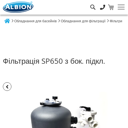
Пошук
Обладнання для басейнів
Обладнання для фільтрації
Фільтри
Home
Фільтрація SP650 з бок. підкл.
Перейти
до
кінця
галереї
зображень