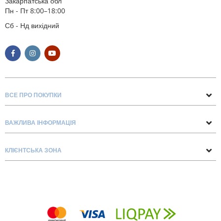
Закарпатська обл
Пн - Пт 8:00–18:00
Сб - Нд вихідний
ВСЕ ПРО ПОКУПКИ
Поради та рекомендації
ВАЖЛИВА ІНФОРМАЦІЯ
Про нас
Умови обміну та повернення
Контакти
КЛІЄНТСЬКА ЗОНА
Доставка та оплата
Блог
Обліковий запис
Договір Оферти
Замовлення
Список бажань