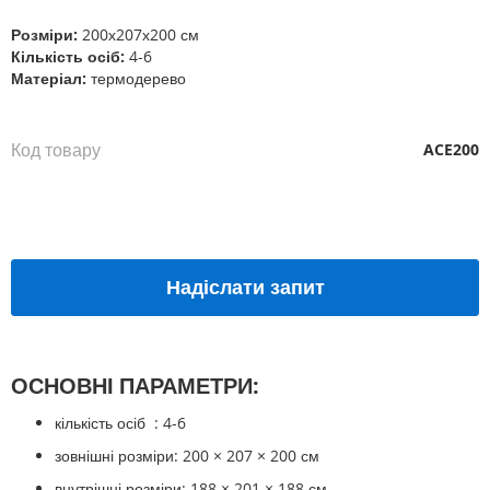
галереї
Розміри:
200х207х200 см
зображень
Кількість осіб:
4-6
Матеріал:
термодерево
Код товару
ACE200
Надіслати запит
ОСНОВНІ ПАРАМЕТРИ:
кількість
осіб
:
4-6
зовнішні розміри: 20
0
× 207 × 20
0
см
внутрішні розміри:
188
× 201 ×
188
см