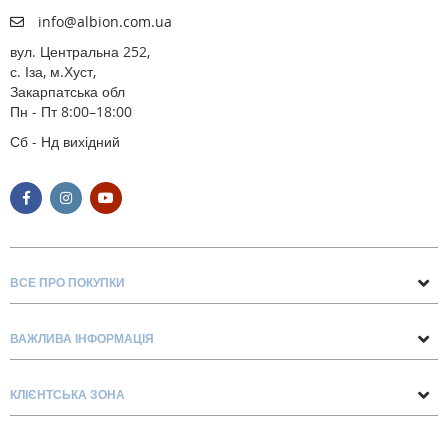
info@albion.com.ua
вул. Центральна 252,
с. Іза, м.Хуст,
Закарпатська обл
Пн - Пт 8:00–18:00
Сб - Нд вихідний
ВСЕ ПРО ПОКУПКИ
Поради та рекомендації
ВАЖЛИВА ІНФОРМАЦІЯ
Про нас
Умови обміну та повернення
Контакти
КЛІЄНТСЬКА ЗОНА
Доставка та оплата
Блог
Обліковий запис
Договір Оферти