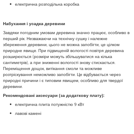
електрична розподільна коробка
Набухання і усадка деревини
Завдяки погодним умовам деревина значно працює, особливо в
перший рік. Незважаючи на технічну сушку і належне
збереження деревини, цього не можна запобігти, це цілком
природне явище. При підвищеній вологості повітря деревина
розширюється (розміри можуть збільшуватися на кілька
сантиметрів), а при зниженні вологості знову стискається.
Переміщення дощок, витікання смоли та можливе
розтріскування неможливо запобігти. Це відбувається через
природні причини і є типовим явищем, особливо для твердої
деревини.
Рекомендовані аксесуари (за додаткову плату):
електрична плита потужністю 9 кВт
лавові камені