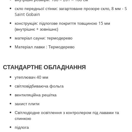
скло передньої стінки: загартоване прозоре скло, 8 мм - S
Saint Gobain
конструкція: підлогове покриття товщиною 15 мм
(внутрішнє + зовнішнє)
матеріал сауни: термодерево
Матеріал
лавки :
Термодерево
СТАНДАРТНЕ ОБЛАДНАННЯ
утеплювач 40 мм
світловідбиваюча фольга
вентиляційна решітка
захист плити
Світлодіодне освітлення з контролером під лавами та
спинкою
підлога