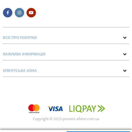
ВСЕ ПРО ПОКУПКИ
Поради та рекомендації
ВАЖЛИВА ІНФОРМАЦІЯ
Про нас
Умови обміну та повернення
Контакти
КЛІЄНТСЬКА ЗОНА
Доставка та оплата
Блог
Обліковий запис
Договір Оферти
Замовлення
Список бажань
Copyright © 2023-present albion.com.ua