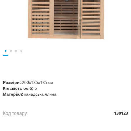
Перейти
до
початку
галереї
Розміри:
200х185х185 см
зображень
Кількість осіб:
5
Матеріал:
канадська ялина
Код товару
130123