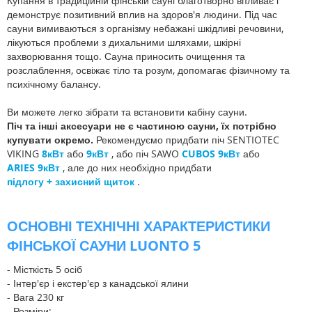
Купання в традиційній фінській сауні благотворно впливає і
демонструє позитивний вплив на здоров'я людини. Під час
сауни вимиваються з організму небажані шкідливі речовини,
лікуються проблеми з дихальними шляхами, шкірні
захворювання тощо. Сауна приносить очищення та
розслаблення, освіжає тіло та розум, допомагає фізичному та
психічному балансу.
Ви можете легко зібрати та встановити кабіну сауни.
Піч та інші аксесуари не є частиною сауни, їх потрібно
купувати окремо.
Рекомендуємо придбати піч SENTIOTEC
VIKING
8кВт
або
9кВт
, або піч SAWO
CUBOS 9кВт
або
ARIES 9кВт
, але до них необхідно придбати
підлогу + захисний щиток
.
ОСНОВНІ ТЕХНІЧНІ ХАРАКТЕРИСТИКИ
ФІНСЬКОЇ САУНИ LUONTO 5
- Місткість 5 осіб
- Інтер'єр і екстер'єр з канадської ялини
- Вага 230 кг
- Розміри: