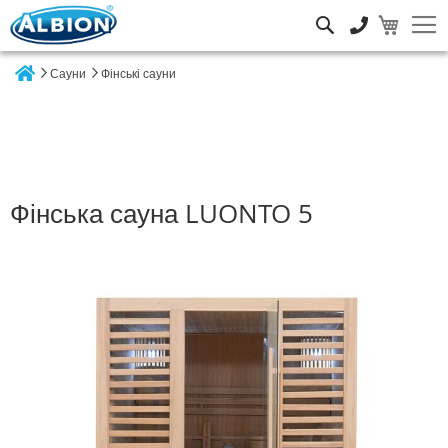
Пошук
Сауни
Фінські сауни
Home
Фінська сауна LUONTO 5
Перейти
до
кінця
галереї
зображень