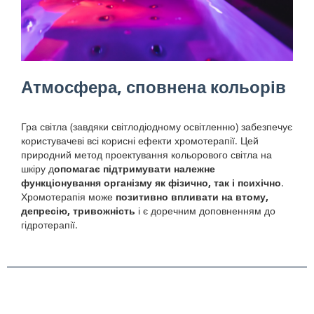
Атмосфера, сповнена кольорів
Гра світла (завдяки світлодіодному освітленню) забезпечує
користувачеві всі корисні ефекти хромотерапії. Цей
природний метод проектування кольорового світла на
шкіру д
опомагає підтримувати належне
функціонування організму як фізично, так і психічно
.
Хромотерапія може
позитивно впливати на втому,
депресію, тривожність
і є доречним доповненням до
гідротерапії.