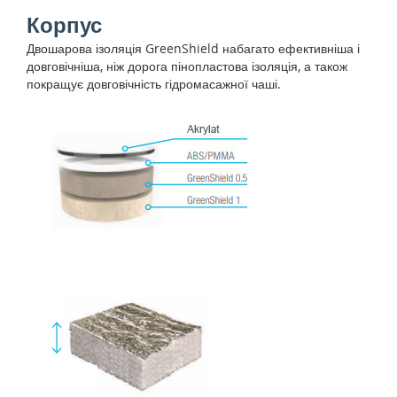
Корпус
Двошарова ізоляція GreenShield набагато ефективніша і
довговічніша, ніж дорога пінопластова ізоляція, а також
покращує довговічність гідромасажної чаші.