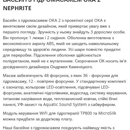
NEPHRITE
Басейн з гідромасажем OKA 2 з проектної серії OKA є
винятковим своїм дизайном, який привертає увагу вже з
першого погляду. Зручність у ньому знайдуть 3 дорослих особи.
Він пропонує 1 лежак і 2 сидіння. Оболонка виготовлена з
високоякісного акрилу ABS, який не шкодить навколишньому
середовищу та здоров'ю людини. Усі шари повністю придатні
для переробки. Підсилення оболонки здійснюється
поліуретаном, який не є мутагенним. Скорочення ОК носить ім'я
досвідченого дизайнера Ондржея Каменіцкого.
Масаж забезпечують 48 форсунок, з яких 36 - форсунки для
гідромасажу, 12 - повітряні форсунки. У стандартному комплекті
є озонатор, кольорове LED-освітлення, підсвічувані LED-
форсунки, анатомічні підголівники, водоспад, систему керування,
титанове нагрівання води, теплозахисний ковпак, стійкі бічні
панелі, УФ-захист та Aquatic Sound System з сабвуфером.
Модуль керування WiFi для гідротерапії TP800 та MicroSilk
можна придбати за додаткову плату.
Наші басейни з гідромасажем поєднують найвищу якість з