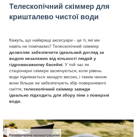
Телескопічний скіммер для
кришталево чистої води
Кажуть, що найкращі аксесуари - це ті, які ми
навіть не помічаємо? Телескопічний скіммер
дозволяє забезпечити ідеальний догляд за
водою незалежно від кількості людей у
гідромасажному басейні
. У той час як
стаціонарні скімери засмічуються, коли рівень
води піднімається занадто високо, і таким чином
вони більше не забезпечують збір поверхневого
сміття,
телескопічний скіммер завжди
ідеально підходить для збору піни з поверхні
води.