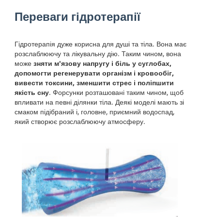
Переваги гідротерапії
Гідротерапія дуже корисна для душі та тіла. Вона має
розслаблюючу та лікувальну дію. Таким чином, вона
може
зняти м'язову напругу і біль у суглобах,
допомогти регенерувати організм і кровообіг,
вивести токсини, зменшити стрес і поліпшити
якість сну
. Форсунки розташовані таким чином, щоб
впливати на певні ділянки тіла. Деякі моделі мають зі
смаком підібраний і, головне, приємний водоспад,
який створює розслаблюючу атмосферу.