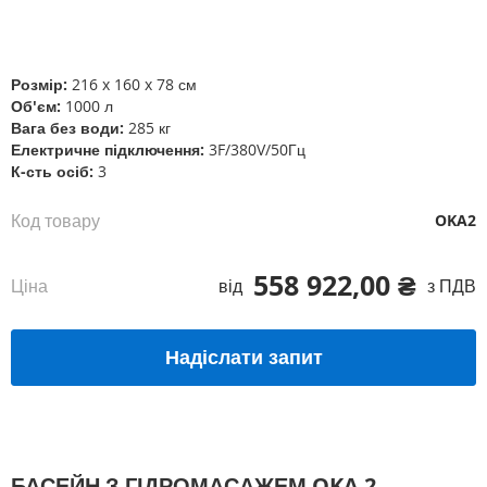
Перейти
до
початку
галереї
Розмір:
216 x 160 x 78 см
зображень
Об'єм:
1000 л
Вага без води:
285 кг
Електричне підключення:
3F/380V/50Гц
К-сть осіб:
3
Код товару
OKA2
558 922,00 ₴
Ціна
від
з ПДВ
Надіслати запит
БАСЕЙН З ГІДРОМАСАЖЕМ OKA 2