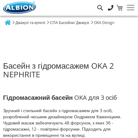
Пошук
Джакузі та купелі
СПА Басейни/ Джакузі
OKA Design
Home
Басейн з гідромасажем OKA 2
NEPHRITE
Гідромасажний басейн
OKA для 3 осіб
Зручний і стильний басейн з гідромасажем для 3 осіб,
розроблений чеським дизайнером Ондржеєм Каменіцким.
Чудовий масаж забезпечують 48 форсунок, з яких 36 -
гідромасажні, 12 - повітряні форсунки. Підходить для
використання в приміщенні та на вулиці.