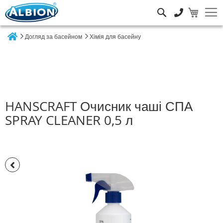
Пошук
Догляд за басейном
Хімія для басейну
Home
HANSCRAFT Очисник чаші СПА
SPRAY CLEANER 0,5 л
Перейти
до
кінця
галереї
зображень