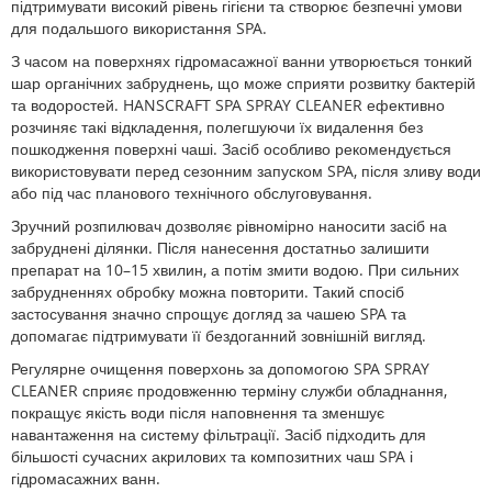
підтримувати високий рівень гігієни та створює безпечні умови
для подальшого використання SPA.
З часом на поверхнях гідромасажної ванни утворюється тонкий
шар органічних забруднень, що може сприяти розвитку бактерій
та водоростей. HANSCRAFT SPA SPRAY CLEANER ефективно
розчиняє такі відкладення, полегшуючи їх видалення без
пошкодження поверхні чаші. Засіб особливо рекомендується
використовувати перед сезонним запуском SPA, після зливу води
або під час планового технічного обслуговування.
Зручний розпилювач дозволяє рівномірно наносити засіб на
забруднені ділянки. Після нанесення достатньо залишити
препарат на 10–15 хвилин, а потім змити водою. При сильних
забрудненнях обробку можна повторити. Такий спосіб
застосування значно спрощує догляд за чашею SPA та
допомагає підтримувати її бездоганний зовнішній вигляд.
Регулярне очищення поверхонь за допомогою SPA SPRAY
CLEANER сприяє продовженню терміну служби обладнання,
покращує якість води після наповнення та зменшує
навантаження на систему фільтрації. Засіб підходить для
більшості сучасних акрилових та композитних чаш SPA і
гідромасажних ванн.