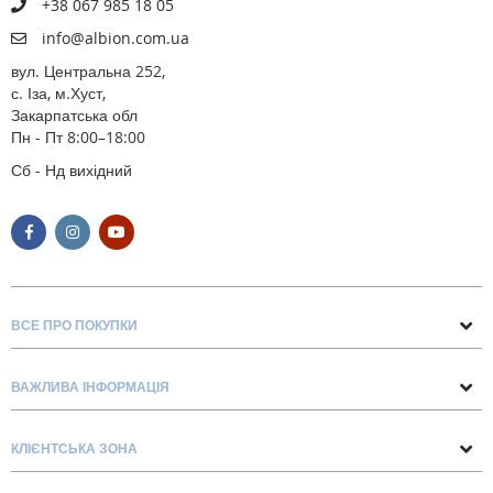
+38 067 985 18 05
info@albion.com.ua
вул. Центральна 252,
с. Іза, м.Хуст,
Закарпатська обл
Пн - Пт 8:00–18:00
Сб - Нд вихідний
ВСЕ ПРО ПОКУПКИ
Поради та рекомендації
ВАЖЛИВА ІНФОРМАЦІЯ
Про нас
Умови обміну та повернення
Контакти
КЛІЄНТСЬКА ЗОНА
Доставка та оплата
Блог
Обліковий запис
Договір Оферти