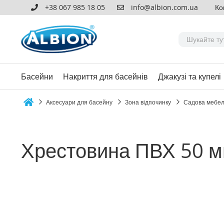
+38 067 985 18 05
info@albion.com.ua
Ко
Басейни
Накриття для басейнів
Джакузі та купелі
Аксесуари для басейну
Зона відпочинку
Садова мебе
Home
Хрестовина ПВХ 50 
Перейти
до
кінця
галереї