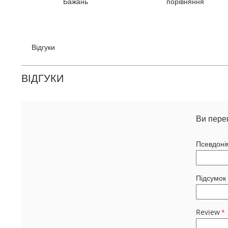
Бажань
порівняння
галереї
зображень
Відгуки
ВІДГУКИ
Ви пере
Псевдоні
Підсумок
Review