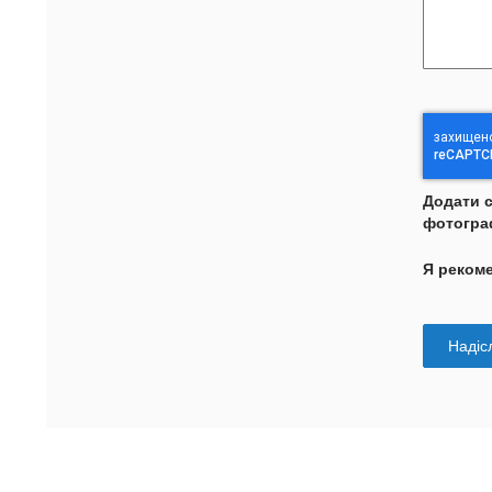
Додати 
фотогра
Я реком
Надісл