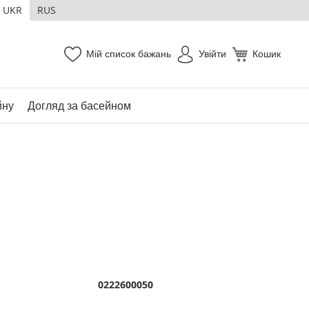
UKR
RUS
Мій список бажань
Увійти
Кошик
йну
Догляд за басейном
0222600050