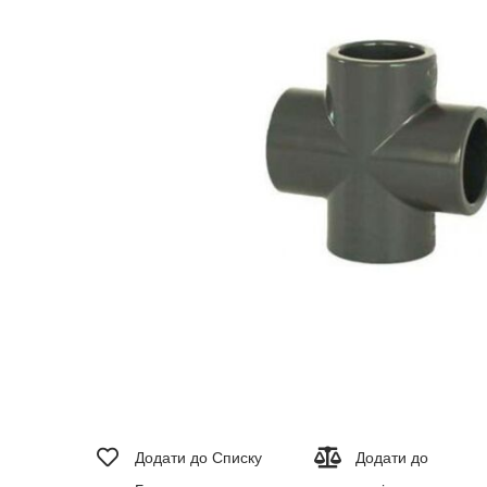
зображень
Перейти
до
Додати до Списку
Додати до
початку