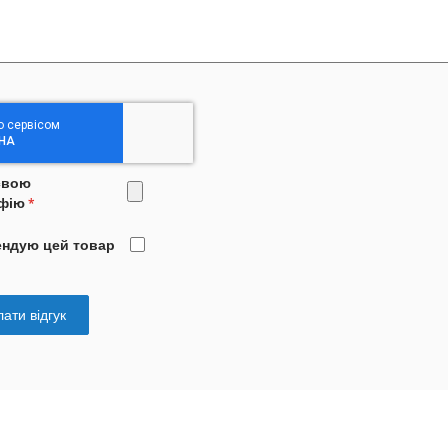
свою
фію
ендую цей товар
ати відгук