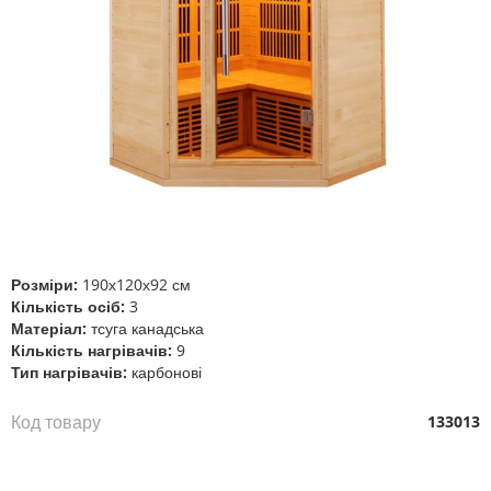
Перейти
до
початку
галереї
Розміри:
190х120х92 см
зображень
Кількість осіб:
3
Матеріал:
тсуга канадська
Кількість нагрівачів:
9
Тип нагрівачів:
карбонові
Код товару
133013