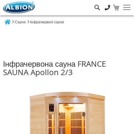
Пошук
Сауни
Інфрачервоні сауни
Home
Інфрачервона сауна FRANCE
SAUNA Apollon 2/3
Перейти
до
кінця
галереї
зображень