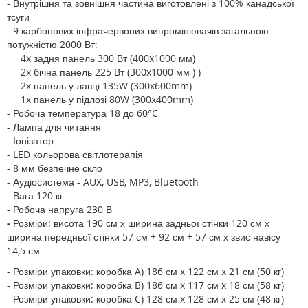
- Внутрішня та зовнішня частина виготовлені з 100% канадської
тсуги
- 9 карбонових інфрачервоних випромінювачів загальною
потужністю 2000 Вт:
4x задня панель 300 Вт (400x1000 мм)
2x бічна панель 225 Вт (300x1000 мм ) )
2x панель у лавці 135W (300x600mm)
1x панель у підлозі 80W (300x400mm)
- Робоча температура 18 до 60°C
- Лампа для читання
- Іонізатор
- LED кольорова світлотерапія
- 8 мм безпечне скло
- Аудіосистема - AUX, USB, MP3, Bluetooth
- Вага 120 кг
- Робоча напруга 230 В
-
Розміри: висота 190 см х ширина задньої стінки 120 см х
ширина передньої стінки 57 см + 92 см + 57 см х звис навісу
14,5 см
- Розміри упаковки: коробка A) 186 см x 122 см x 21 см (50 кг)
- Розміри упаковки: коробка B) 186 см x 117 см x 18 см (58 кг)
- Розміри упаковки: коробка C) 128 см x 128 см х 25 см (48 кг)