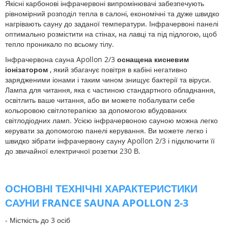
Якісні карбонові інфрачервоні випромінювачі забезпечують
рівномірний розподіл тепла в салоні, економічні та дуже швидко
нагрівають сауну до заданої температури. Інфрачервоні панелі
оптимально розмістити на стінах, на лавці та під підлогою, щоб
тепло проникало по всьому тілу.
Інфрачервона сауна Apollon 2/3
оснащена кисневим
іонізатором
, який збагачує повітря в кабіні негативно
зарядженими іонами і таким чином знищує бактерії та віруси.
Лампа для читання, яка є частиною стандартного обладнання,
освітлить ваше читання, або ви можете побалувати себе
кольоровою світлотерапією за допомогою вбудованих
світлодіодних ламп. Усією інфрачервоною сауною можна легко
керувати за допомогою панелі керування. Ви можете легко і
швидко зібрати інфрачервону сауну Apollon 2/3 і підключити її
до звичайної електричної розетки 230 В.
ОСНОВНІ ТЕХНІЧНІ ХАРАКТЕРИСТИКИ
САУНИ
FRANCE SAUNA
APOLLON 2-3
- Місткість до 3 осіб