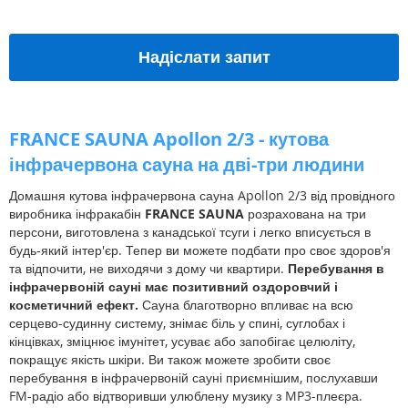
Надіслати запит
FRANCE SAUNA Apollon 2/3 - кутова
інфрачервона сауна на дві-три людини
Домашня кутова інфрачервона сауна Apollon 2/3 від провідного
виробника інфракабін
FRANCE SAUNA
розрахована на три
персони, виготовлена ​​з канадської тсуги і легко вписується в
будь-який інтер'єр. Тепер ви можете подбати про своє здоров'я
та відпочити, не виходячи з дому чи квартири.
Перебування в
інфрачервоній сауні має позитивний оздоровчий і
косметичний ефект.
Сауна благотворно впливає на всю
серцево-судинну систему, знімає біль у спині, суглобах і
кінцівках, зміцнює імунітет, усуває або запобігає целюліту,
покращує якість шкіри. Ви також можете зробити своє
перебування в інфрачервоній сауні приємнішим, послухавши
FM-радіо або відтворивши улюблену музику з MP3-плеєра.