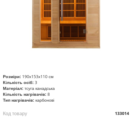
Перейти
до
початку
галереї
Розміри:
190х153х110 см
зображень
Кількість осіб:
3
Матеріал:
тсуга канадська
Кількість нагрівачів:
8
Тип нагрівачів:
карбонові
Код товару
133014