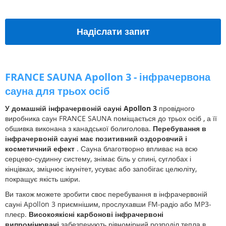
Надіслати запит
FRANCE SAUNA
Apollon 3 - інфрачервона
сауна для трьох осіб
У домашній інфрачервоній сауні Apollon 3
провідного
виробника саун FRANCE SAUNA поміщається до трьох осіб , а її
обшивка виконана з канадської болиголова.
Перебування в
інфрачервоній сауні має позитивний оздоровчий і
косметичний ефект
. Сауна благотворно впливає на всю
серцево-судинну систему, знімає біль у спині, суглобах і
кінцівках, зміцнює імунітет, усуває або запобігає целюліту,
покращує якість шкіри.
Ви також можете зробити своє перебування в інфрачервоній
сауні Apollon 3 приємнішим, прослухавши FM-радіо або MP3-
плеєр.
Високоякісні карбонові інфрачервоні
випромінювачі
забезпечують рівномірний розподіл тепла в