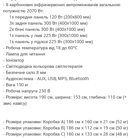
- 8 карбонових інфрачервоних випромінювачів загальною
потужністю 2070 Вт:
1x передня панель 120 Вт (200x800 мм)
3x задня панель 300 Вт (400x1000 мм)
2x бічні панель 300 Вт (400x1000 мм)
1x панель у лаві 225 Вт (300x1000 мм)
1x панель у підлозі 225 Вт (300x1000 мм)
- Робоча температура від 18 до 60°C
- Лампа для читання
- Іонізатор
- Світлодіодна кольорова світлотерапія
- Безпечне скло 8 мм
- Аудіосистема - AUX, USB, MP3, Bluetooth
- Вага 150 кг
- Робоча напруга 230 В
- Розміри: висота 190 см, ширина: 153 см, глибина: 110 см (+
звис навісу)
- Розміри упаковки: Коробка A) 186 см x 160 см x 21 см (52 кг)
- Розміри упаковки: Коробка B) 186 см x 112 см x 19 см (50 кг)
- Розміри упаковки: Коробка C) 160 см x 133 см x 26 см (48 кг)