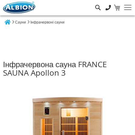
Пошук
Сауни
Інфрачервоні сауни
Home
Інфрачервона сауна FRANCE
SAUNA Apollon 3
Перейти
до
кінця
галереї
зображень