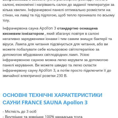
салоні, економічні і нагрівають салон до заданої температури за
кілька хвилин. Інфрачервоні панелі оптимально розмістити на
стінах, на лавці та під підлогою, щоб тепло проникало по всьому
тілу.
Інфрачервона сауна Apollon 3
стандартно оснащена
кисневим іонізатором
, який збагачує повітря в салоні
негативно зарядженими іонами і тим самим знищує бактерії та
віруси. Лампа для читання підсвічується для читання, або ви
можете побалувати себе кольоровою світлотерапією за
допомогою вбудованих світлодіодних ламп. Усією
інфрачервоною сауною можна легко керувати за допомогою
панелі керування. Ви можете швидко та легко скласти
інфрачервону сауну Apollon 3, а потім просто підключити її до
звичайної електричної розетки 230 В.
ОСНОВНІ ТЕХНІЧНІ ХАРАКТЕРИСТИКИ
САУНИ FRANCE SAUNA
Apollon 3
- Місткість до 3 осіб
- Внутрішнє та зовнішнє 100% канадська тсуга