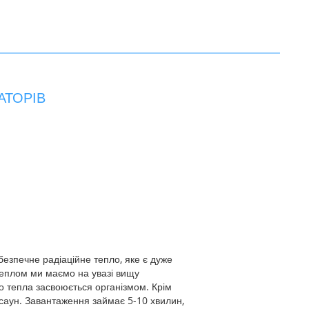
АТОРІВ
езпечне радіаційне тепло, яке є дуже
теплом ми маємо на увазі вищу
го тепла засвоюється організмом. Крім
х саун. Завантаження займає 5-10 хвилин,