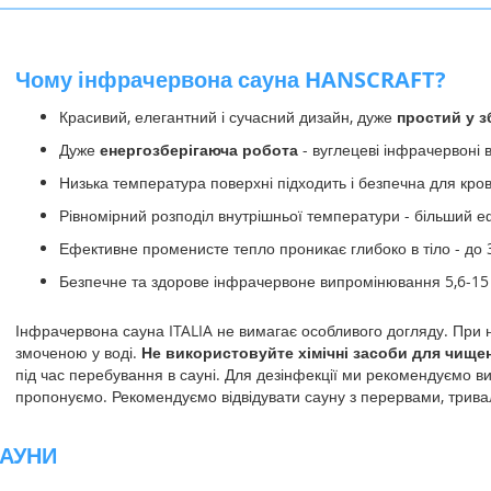
Чому інфрачервона сауна HANSCRAFT?
Красивий, елегантний і сучасний дизайн, дуже
простий у з
Дуже
енергозберігаюча робота
- вуглецеві інфрачервоні 
Низька температура поверхні підходить і безпечна для кров
Рівномірний розподіл внутрішньої температури - більший е
Ефективне променисте тепло проникає глибоко в тіло - до 3
Безпечне та здорове інфрачервоне випромінювання 5,6-15 
Інфрачервона сауна ITALIA не вимагає особливого догляду. При 
змоченою у воді.
Не використовуйте хімічні засоби для чище
під час перебування в сауні. Для дезінфекції ми рекомендуємо 
пропонуємо. Рекомендуємо відвідувати сауну з перервами, трива
АУНИ