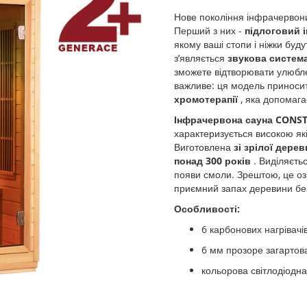
Нове покоління інфрачервони
Перший з них -
підлоговий 
якому ваші стопи і ніжки буду
з’являється
звукова система
зможете відтворювати улюбле
важливе: ця модель приносит
хромотерапії
, яка допомага
Інфрачервона сауна CONS
характеризується високою як
Виготовлена
зі зрілої дере
понад 300 років
. Виділяєтьс
появи смоли. Зрештою, це оз
приємний запах деревини без
Особливості:
6 карбонових нагрівачі
6 мм прозоре загартов
кольорова світлодіодн