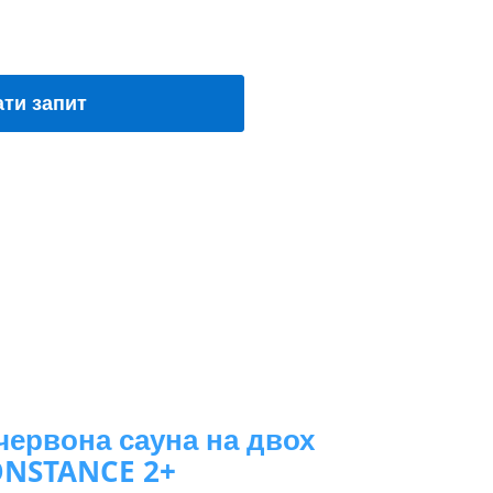
ати запит
червона сауна на двох
NSTANCE 2+