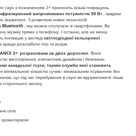
х саун з позначенням 2+ приносить кілька покращень.
інфрачервоний випромінювач
потужністю 50 Вт
, завдяки
ть зігріватися. З розвитком нових технологій
 Bluetooth
, яку можна сполучати зі смартфонами. Ви
ну музику прямо з телефону. І останнє, але не менш
ь інновацію у вигляді
світлодіодної кольорової
є краще розслабити тіло та розум.
TANCE 2+
розрахована на двох дорослих
. Вона
істю виготовлення, елегантним дизайном і безпекою.
вини канадської тсуги, термін служби якої становить
я мінімальною кількістю сучків і мінімальним псуванням без
начає, що під час перебування в сауні ви відчуватимете лише
 стороннього запаху.
в
ане скло
а хромотерапія