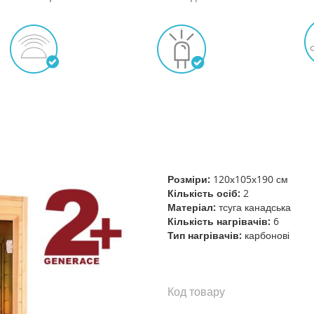
Розміри:
120х105х190 см
Кількість осіб:
2
Матеріал:
тсуга канадська
Кількість нагрівачів:
6
Тип нагрівачів:
карбонові
Код товару