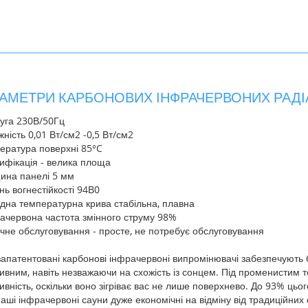
АМЕТРИ КАРБОНОВИХ ІНФРАЧЕРВОНИХ РАДІ
руга 230В/50Гц
жність 0,01 Вт/см2 -0,5 Вт/см2
пература поверхні 85°C
цифікація - велика площа
щина панелі 5 мм
інь вогнестійкості 94В0
хідна температурна крива стабільна, плавна
рачервона частота змінного струму 98%
нічне обслуговування - просте, не потребує обслуговування
запатентовані карбонові інфрачервоні випромінювачі забезпечують б
ивним, навіть незважаючи на схожість із сонцем. Під променистим 
вність, оскільки воно зігріває вас не лише поверхнево. До 93% цьо
наші інфрачервоні сауни дуже економічні на відміну від традиційни