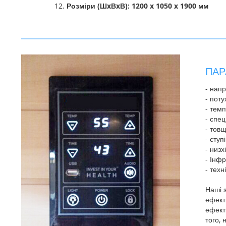
Розміри (ШxВxВ): 1200 x 1050 x 1900 мм
ПАР
- нап
- поту
- тем
- спе
- тов
- ступ
- низ
- Інф
- тех
Наші 
ефект
ефекти
того, 