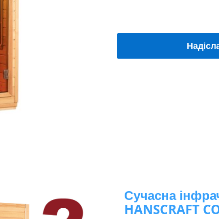
Надісл
Сучасна інфра
HANSCRAFT CO