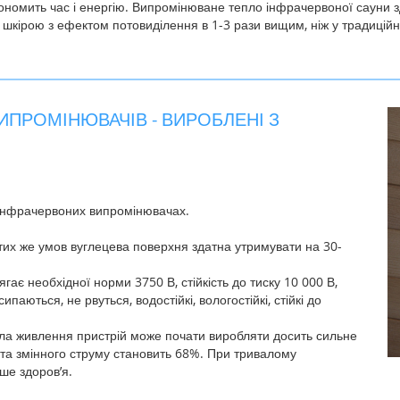
ономить час і енергію. Випромінюване тепло інфрачервоної сауни зд
д шкірою з ефектом потовиділення в 1-3 рази вищим, ніж у традиційн
ИПРОМІНЮВАЧІВ - ВИРОБЛЕНІ З
х інфрачервоних випромінювачах.
тих же умов вуглецева поверхня здатна утримувати на 30-
сягає необхідної норми 3750 В, стійкість до тиску 10 000 В,
аються, не рвуться, водостійкі, вологостійкі, стійкі до
ела живлення пристрій може почати виробляти досить сильне
а змінного струму становить 68%. При тривалому
ше здоров’я.