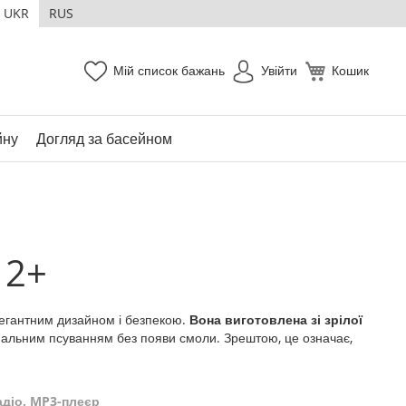
UKR
RUS
Мій список бажань
Увійти
Кошик
йну
Догляд за басейном
 2+
легантним дизайном і безпекою.
Вона виготовлена зі зрілої
німальним псуванням без появи смоли. Зрештою, це означає,
адіо, MP3-плеєр