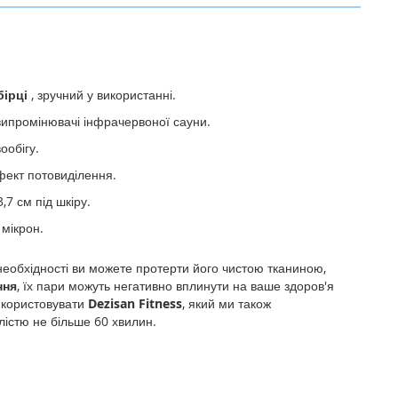
бірці
, зручний у використанні.
випромінювачі інфрачервоної сауни.
ообігу.
фект потовиділення.
,7 см під шкіру.
мікрон.
необхідності ви можете протерти його чистою тканиною,
ння
, їх пари можуть негативно вплинути на ваше здоров'я
використовувати
Dezisan Fitness
, який ми також
лістю не більше 60 хвилин.