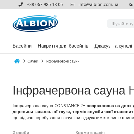
+38 067 985 18 05
info@albion.com.ua
Ко
Басейни
Накриття для басейнів
Джакузі та купелі
Сауни
Інфрачервоні сауни
Home
Інфрачервона сауна
Інфрачервона сауна CONSTANCE 2+
розрахована на двох
деревини канадської тсуги, термін служби якої становит
що під час перебування в сауні ви відчуватимете лише приє
2 особи
Хромотерапія