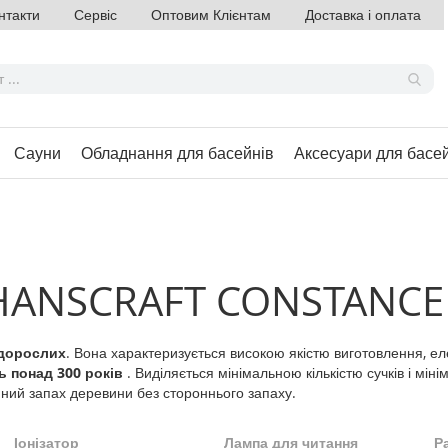
нтакти
Сервіс
Оптовим Клієнтам
Доставка і оплата
Сауни
Обладнання для басейнів
Аксесуари для басе
 HANSCRAFT CONSTANCE
 дорослих
. Вона характеризується високою якістю виготовлення, е
ь понад 300 років
. Виділяється мінімальною кількістю сучків і мі
мний запах деревини без стороннього запаху.
Іонізатор
Лампа для читання
Р