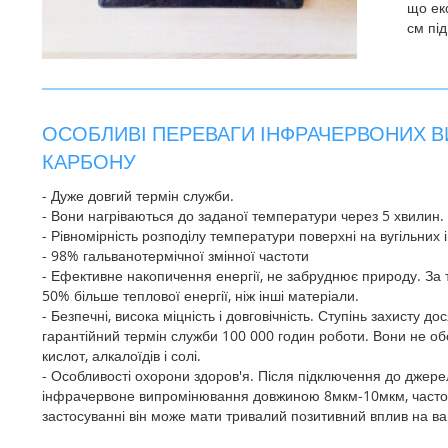
що ек
см пі
ОСОБЛИВІ ПЕРЕВАГИ ІНФРАЧЕРВОНИХ В
КАРБОНУ
- Дуже довгий термін служби.
- Вони нагріваються до заданої температури через 5 хвилин.
- Рівномірність розподілу температури поверхні на вугільни
- 98% гальванотермічної змінної частоти
- Ефективне накопичення енергії, не забруднює природу. За 
50% більше теплової енергії, ніж інші матеріали.
- Безпечні, висока міцність і довговічність. Ступінь захисту до
гарантійний термін служби 100 000 годин роботи. Вони не обсип
кислот, алкалоїдів і солі.
- Особливості охорони здоров'я. Після підключення до джер
інфрачервоне випромінювання довжиною 8мкм-10мкм, частот
застосуванні він може мати тривалий позитивний вплив на ва