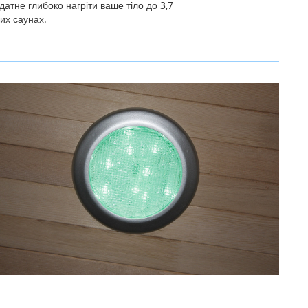
атне глибоко нагріти ваше тіло до 3,7
их саунах.