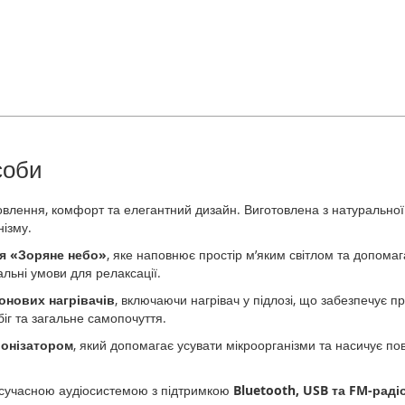
соби
ровлення, комфорт та елегантний дизайн. Виготовлена з натурально
ізму.
ня «Зоряне небо»
, яке наповнює простір м’яким світлом та допома
альні умови для релаксації.
онових нагрівачів
, включаючи нагрівач у підлозі, що забезпечує п
біг та загальне самопочуття.
іонізатором
, який допомагає усувати мікроорганізми та насичує 
сучасною аудіосистемою з підтримкою
Bluetooth, USB та FM-раді