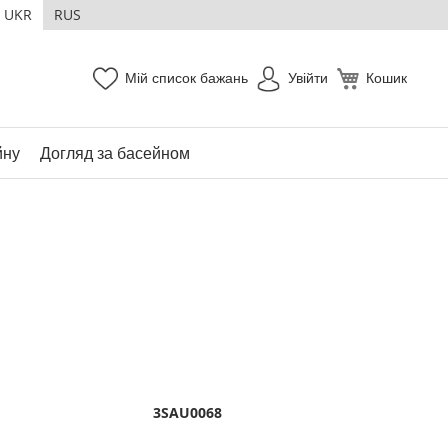
UKR
RUS
Мій список бажань
Увійти
Кошик
йну
Догляд за басейном
3SAU0068