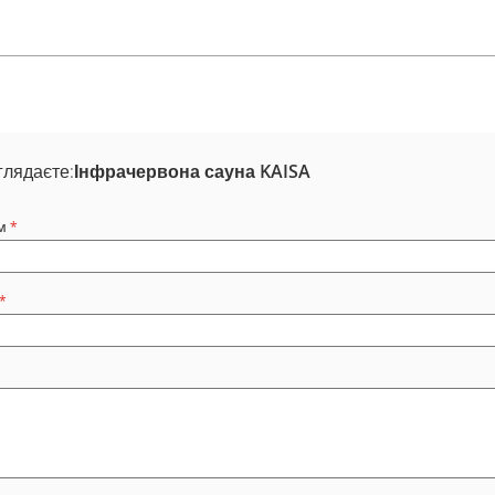
глядаєте:
Інфрачервона сауна KAISA
м