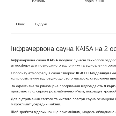
Бажань
порівняння
галереї
зображень
Опис
Відгуки
Інфрачервона сауна KAISA на 2 о
Інфрачервона сауна
KAISA
поєднує сучасні технології оздо
атмосферу для повноцінного відпочинку та відновлення орган
Особливу атмосферу в сауні створює
RGB LED-підсвічуван
колір освітлення відповідно до свого настрою, створюючи іде
За ефективне та рівномірне прогрівання відповідають
8 карб
прогріває тіло, сприяє розслабленню м’язів, покращує кровоо
Для підтримання свіжого та чистого повітря сауна оснащена
мікроклімат усередині кабіни.
Щоб зробити відпочинок ще приємнішим, модель обладнана 