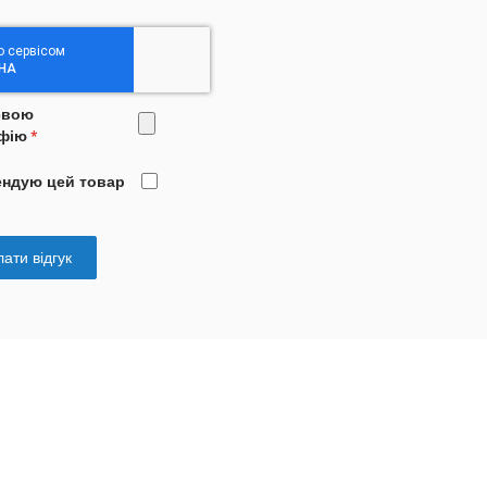
свою
фію
ендую цей товар
ати відгук