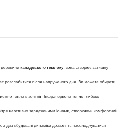
ї деревини
канадського гемлоку
, вона створює затишну
гає розслабитися після напруженого дня. Ви можете обирати
риємне тепло в зоні ніг. Інфрачервоне тепло глибоко
повітря негативно зарядженими іонами, створюючи комфортний
о
, а два вбудовані динаміки дозволять насолоджуватися