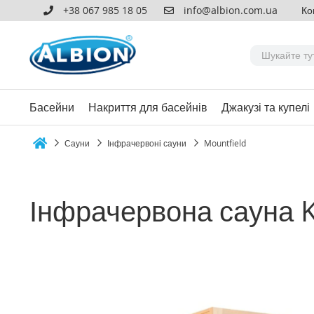
+38 067 985 18 05
info@albion.com.ua
Ко
Басейни
Накриття для басейнів
Джакузі та купелі
Сауни
Інфрачервоні сауни
Mountfield
Home
Інфрачервона сауна 
Перейти
до
кінця
галереї