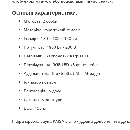
улюбленою музикою або подкастами під час сеансу.
Основні характеристики:
Місткість: 2 особи
Матеріал: канадський гемлок
Розміри: 130 × 105 × 190 см
Потужність: 1860 Вт / 230 В
Нагрівачі: 8 карбонових нагрівачів
Підсвічування: RGB LED «Зоряне небо»
Аудіосистема: Bluetooth, USB, FM-радіо
Іонізатор повітря
Вентиляція на даху
Датчик температури
Вага: 156 кг
Інфрачервона сауна KAISA стане чудовим доповненням до в