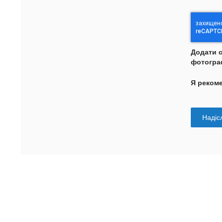
Додати 
фотогра
Я реком
Надісл