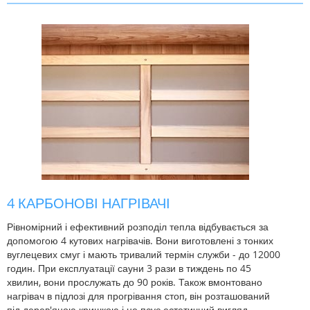
4 КАРБОНОВІ НАГРІВАЧІ
Рівномірний і ефективний розподіл тепла відбувається за
допомогою 4 кутових нагрівачів. Вони виготовлені з тонких
вуглецевих смуг і мають тривалий термін служби - до 12000
годин. При експлуатації сауни 3 рази в тиждень по 45
хвилин, вони прослужать до 90 років. Також вмонтовано
нагрівач в підлозі для прогрівання стоп, він розташований
під дерев'яною кришкою і не псує естетичний вигляд