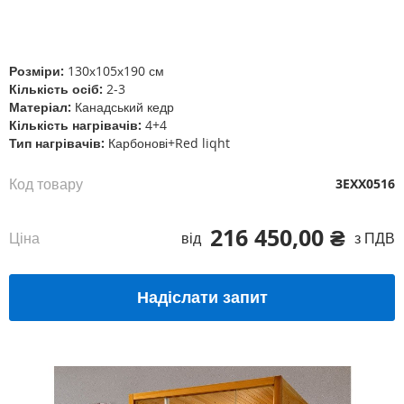
Перейти
до
початку
галереї
Розміри:
130х105х190 см
зображень
Кількість осіб:
2-3
Матеріал:
Канадський кедр
Кількість нагрівачів:
4+4
Тип нагрівачів:
Карбонові+Red liqht
Код товару
3EXX0516
216 450,00 ₴
Ціна
від
з ПДВ
Надіслати запит