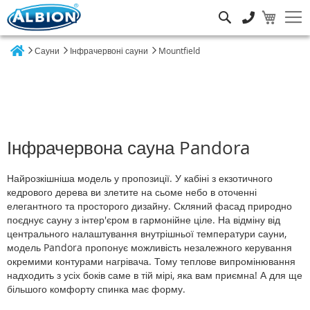
Пошук
Сауни
Інфрачервоні сауни
Mountfield
Home
Інфрачервона сауна Pandora
Найрозкішніша модель у пропозиції. У кабіні з екзотичного
кедрового дерева ви злетите на сьоме небо в оточенні
елегантного та просторого дизайну. Скляний фасад природно
поєднує сауну з інтер'єром в гармонійне ціле. На відміну від
центрального налаштування внутрішньої температури сауни,
модель Pandora пропонує можливість незалежного керування
окремими контурами нагрівача. Тому теплове випромінювання
надходить з усіх боків саме в тій мірі, яка вам приємна! А для ще
більшого комфорту спинка має форму.