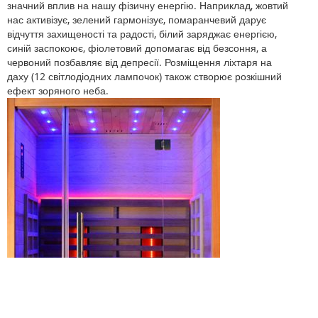
значний вплив на нашу фізичну енергію. Наприклад, жовтий
нас активізує, зелений гармонізує, помаранчевий дарує
відчуття захищеності та радості, білий заряджає енергією,
синій заспокоює, фіолетовий допомагає від безсоння, а
червоний позбавляє від депресії. Розміщення ліхтаря на
даху (12 світлодіодних лампочок) також створює розкішний
ефект зоряного неба.