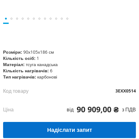
Перейти
до
початку
галереї
Розміри:
90х105х186 см
зображень
Кількість осіб:
1
Матеріал:
тсуга канадська
Кількість нагрівачів:
6
Тип нагрівачів:
карбонові
Код товару
3EXX0514
90 909,00 ₴
Ціна
від
з ПДВ
Надіслати запит