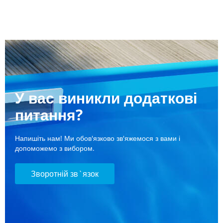
У вас виникли додаткові
питання?
Напишіть нам! Ми обов'язково зв'яжемося з вами і
допоможемо з вибором.
Зворотній зв`язок