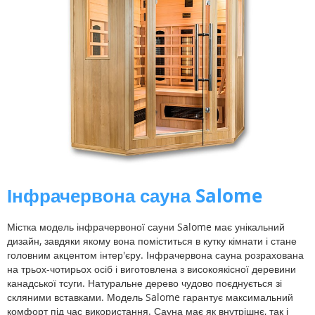
Інфрачервона сауна Salome
Містка модель інфрачервоної сауни Salome має унікальний
дизайн, завдяки якому вона поміститься в кутку кімнати і стане
головним акцентом інтер'єру. Інфрачервона сауна розрахована
на трьох-чотирьох осіб і виготовлена ​​з високоякісної деревини
канадської тсуги. Натуральне дерево чудово поєднується зі
скляними вставками. Модель Salome гарантує максимальний
комфорт під час використання. Сауна має як внутрішнє, так і