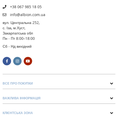
+38 067 985 18 05
info@albion.com.ua
вул. Центральна 252,
с. Іза, м.Хуст,
Закарпатська обл
Пн - Пт 8:00–18:00
Сб - Нд вихідний
ВСЕ ПРО ПОКУПКИ
Поради та рекомендації
ВАЖЛИВА ІНФОРМАЦІЯ
Про нас
Умови обміну та повернення
Контакти
КЛІЄНТСЬКА ЗОНА
Доставка та оплата
Блог