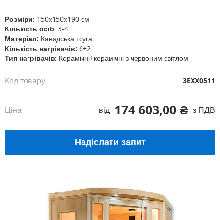
початку
галереї
Розміри:
150х150х190 см
зображень
Кількість осіб:
3-4
Матеріал:
Канадська тсуга
Кількість нагрівачів:
6+2
Тип нагрівачів:
Керамічні+керамічні з червоним світлом
Код товару
3EXX0511
174 603,00 ₴
Ціна
від
з ПДВ
Надіслати запит