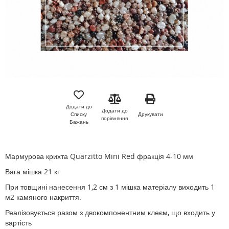
Перейти
до
початку
Додати до
Додати до
галереї
Друкувати
Списку
порівняння
зображень
Бажань
Мармурова крихта Quarzitto Mini Red фракція 4-10 мм
Вага мішка 21 кг
При товщині нанесення 1,2 см з 1 мішка матеріалу виходить 1
м2 камяного накриття.
Реалізовується разом з двокомпонентним клеєм, що входить у
вартість