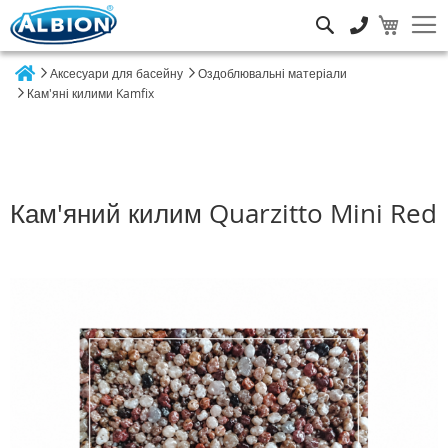
Пошук
Аксесуари для басейну
Оздоблювальні матеріали
Home
Кам'яні килими Kamfix
Кам'яний килим Quarzitto Mini Red
Перейти
до
кінця
галереї
зображень