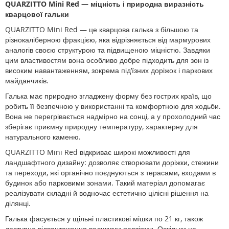
QUARZITTO Mini Red — міцність і природна виразність
кварцової гальки
QUARZITTO Mini Red — це кварцова галька з більшою та
різнокаліберною фракцією, яка відрізняється від мармурових
аналогів своєю структурою та підвищеною міцністю. Завдяки
цим властивостям вона особливо добре підходить для зон із
високим навантаженням, зокрема під’їзних доріжок і паркових
майданчиків.
Галька має природно згладжену форму без гострих країв, що
робить її безпечною у використанні та комфортною для ходьби.
Вона не перегрівається надмірно на сонці, а у прохолодний час
зберігає приємну природну температуру, характерну для
натурального каменю.
QUARZITTO Mini Red відкриває широкі можливості для
ландшафтного дизайну: дозволяє створювати доріжки, стежини
та переходи, які органічно поєднуються з терасами, входами в
будинок або парковими зонами. Такий матеріал допомагає
реалізувати складні й водночас естетично цілісні рішення на
ділянці.
Галька фасується у щільні пластикові мішки по 21 кг, також
доступне відвантаження великими партіями. Оскільки це