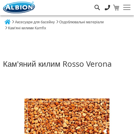
Пошук
Аксесуари для басейну
Оздоблювальні матеріали
Home
Кам'яні килими Kamfix
Кам'яний килим Rosso Verona
Перейти
до
кінця
галереї
зображень