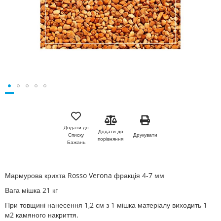
Перейти
до
початку
Додати до
Додати до
галереї
Друкувати
Списку
порівняння
зображень
Бажань
Мармурова крихта Rosso Verona фракція 4-7 мм
Вага мішка 21 кг
При товщині нанесення 1,2 см з 1 мішка матеріалу виходить 1
м2 камяного накриття.