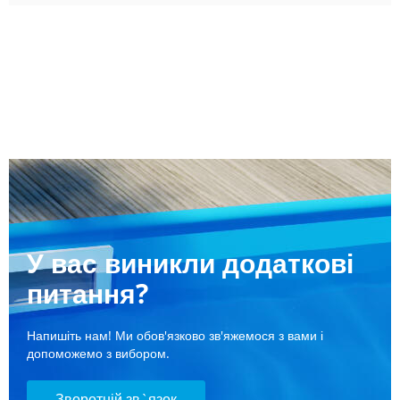
У вас виникли додаткові
питання?
Напишіть нам! Ми обов'язково зв'яжемося з вами і
допоможемо з вибором.
Зворотній зв`язок