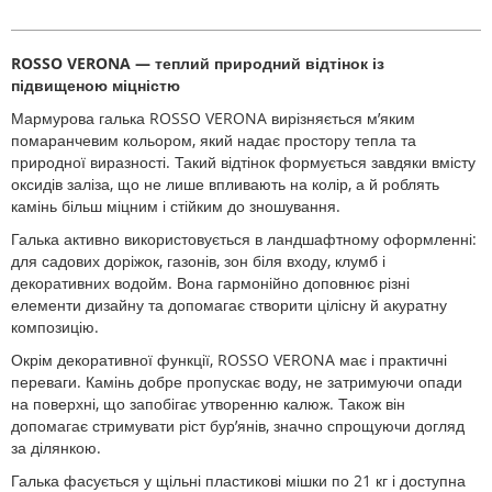
ROSSO VERONA — теплий природний відтінок із
підвищеною міцністю
Мармурова галька ROSSO VERONA вирізняється м’яким
помаранчевим кольором, який надає простору тепла та
природної виразності. Такий відтінок формується завдяки вмісту
оксидів заліза, що не лише впливають на колір, а й роблять
камінь більш міцним і стійким до зношування.
Галька активно використовується в ландшафтному оформленні:
для садових доріжок, газонів, зон біля входу, клумб і
декоративних водойм. Вона гармонійно доповнює різні
елементи дизайну та допомагає створити цілісну й акуратну
композицію.
Окрім декоративної функції, ROSSO VERONA має і практичні
переваги. Камінь добре пропускає воду, не затримуючи опади
на поверхні, що запобігає утворенню калюж. Також він
допомагає стримувати ріст бур’янів, значно спрощуючи догляд
за ділянкою.
Галька фасується у щільні пластикові мішки по 21 кг і доступна