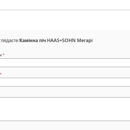
глядаєте:
Камінна піч HAAS+SOHN Merapi
м