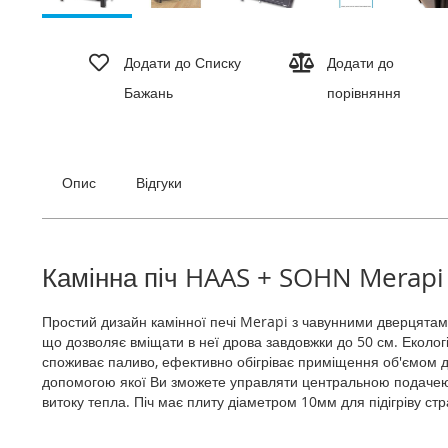
Перейти
до
Додати до Списку
Додати до
початку
Бажань
порівняння
галереї
зображень
Опис
Відгуки
Камінна піч HAAS + SOHN Merapi
Простий дизайн камінної печі Merapi з чавунними дверцятами
що дозволяє вміщати в неї дрова завдовжки до 50 см. Екологіч
споживає паливо, ефективно обігріває приміщення об'ємом до
допомогою якої Ви зможете управляти центральною подачею п
витоку тепла. Піч має плиту діаметром 10мм для підігріву стр