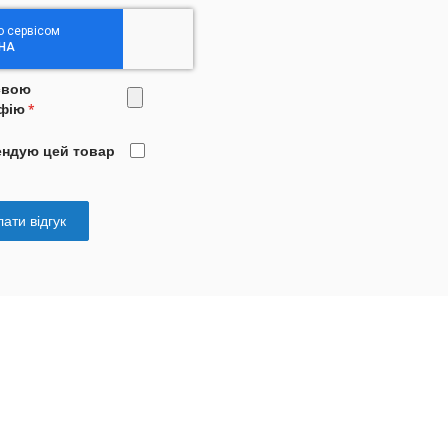
свою
фію
ендую цей товар
ати відгук