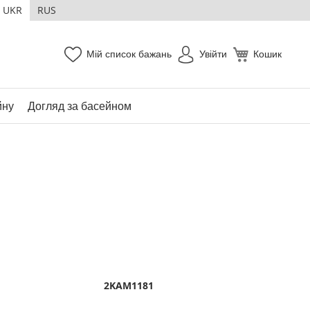
UKR
RUS
Мій список бажань
Увійти
Кошик
йну
Догляд за басейном
2KAM1181