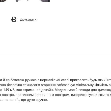
Друкувати
 й сріблястою ручкою з нержавіючої сталі прикрасить будь-який ін
но безпечна технологія згоряння забезпечує мінімальну кількість ви
 149 м³, має стриманий дизайн. Модель має 2 виходи для димоходу: 
овітря, первинним і вторинним повітрям, використовуючи всього л
ав та напоїв, що дуже зручно.