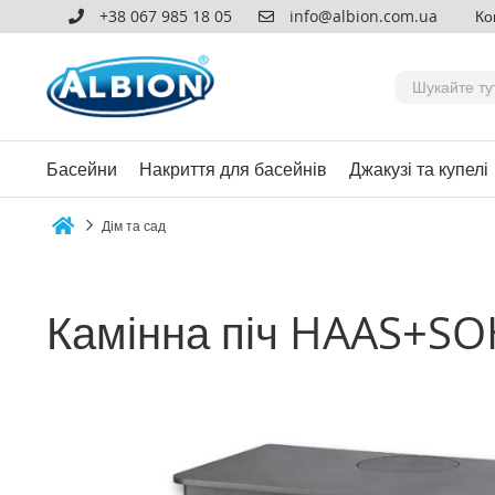
+38 067 985 18 05
info@albion.com.ua
Ко
Басейни
Накриття для басейнів
Джакузі та купелі
Дім та сад
Home
Камінна піч HAAS+SO
Перейти
до
кінця
галереї