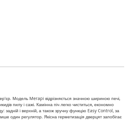
тер'єр. Модель Merapi відрізняється значною шириною печі,
кидів пилу і сажі. Камінна піч легко чиститься, економно
задній і верхній, а також зручну функцію Easy Control, за
ише один регулятор. Якісна герметизація дверцят запобігає