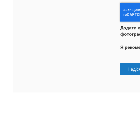
Додати 
фотогра
Я реком
Надісл