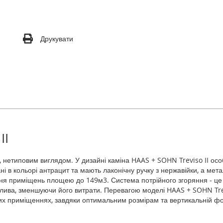
Друкувати
II
м, нетиповим виглядом. У дизайні каміна HAAS + SOHN Treviso II о
і в кольорі антрацит та мають лаконічну ручку з нержавійки, а мет
ння приміщень площею до 149м3. Система потрійного згоряння - це
алива, зменшуючи його витрати. Перевагою моделі HAAS + SOHN Trevis
ких приміщеннях, завдяки оптимальним розмірам та вертикальній фо