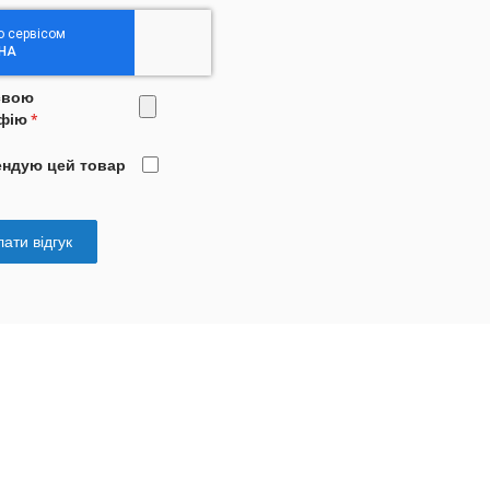
свою
фію
ендую цей товар
ати відгук