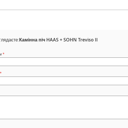
глядаєте:
Камінна піч HAAS + SOHN Treviso II
м