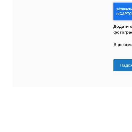
Додати 
фотогра
Я реком
Надісл