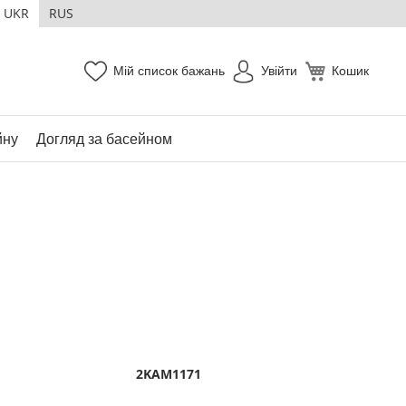
UKR
RUS
Мій список бажань
Увійти
Кошик
йну
Догляд за басейном
2KAM1171