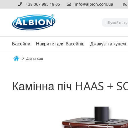
+38 067 985 18 05
info@albion.com.ua
Ко
Басейни
Накриття для басейнів
Джакузі та купелі
Дім та сад
Home
Камінна піч HAAS + SO
Перейти
до
кінця
галереї