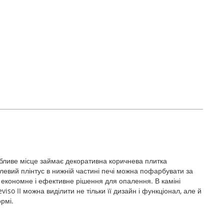
собливе місце займає декоративна коричнева плитка
алевий плінтус в нижній частині печі можна пофарбувати за
 економне і ефективне рішення для опалення. В каміні
o II можна виділити не тільки її дизайн і функціонал, але й
рмі.