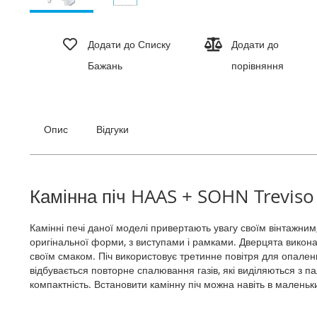
Перейти
до
Додати до Списку
Додати до
початку
Бажань
порівняння
галереї
зображень
Опис
Відгуки
Камінна піч HAAS + SOHN Treviso 
Камінні печі даної моделі привертають увагу своїм вінтажни
оригінальної форми, з виступами і рамками. Дверцята виконан
своїм смаком. Піч використовує третинне повітря для опале
відбувається повторне спалювання газів, які виділяються з п
компактність. Встановити камінну піч можна навіть в малень