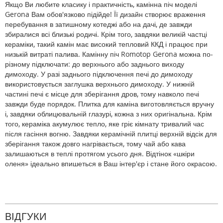
Якщо Ви любите класику і практичність, камінна піч моделі
Gerona Вам обов'язково підійде! Її дизайн створює враження
перебування в затишному котеджі або на дачі, де завжди
збиралися всі близькі родичі. Крім того, завдяки великій частці
кераміки, такий камін має високий тепловий ККД і працює при
низькій витраті палива. Камінну піч Romotop Gerona можна по-
різному підключати: до верхнього або заднього виходу
димоходу. У разі заднього підключення печі до димоходу
використовується заглушка верхнього димоходу. У нижній
частині печі є місце для зберігання дров, тому навколо печі
завжди буде порядок. Плитка для каміна виготовляється вручну
і, завдяки облицювальній глазурі, кожна з них оригінальна. Крім
того, кераміка акумулює тепло, яке гріє кімнату тривалий час
після гасіння вогню. Завдяки керамічній плитці верхній відсік для
зберігання також довго нагрівається, тому чай або кава
залишаються в теплі протягом усього дня. Відтінок «шкіри
оленя» ідеально впишеться в Ваш інтер'єр і стане його окрасою.
ВІДГУКИ