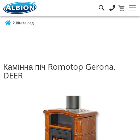
Пошук
Дім та сад
Home
Камінна піч Romotop Gerona,
DEER
Перейти
до
кінця
галереї
зображень