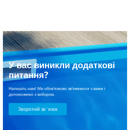
У вас виникли додаткові
питання?
Напишіть нам! Ми обов'язково зв'яжемося з вами і
допоможемо з вибором.
Зворотній зв`язок