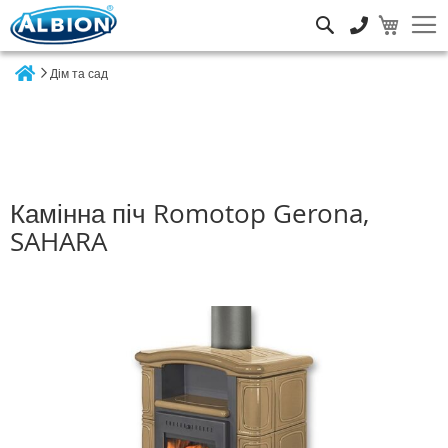
Пошук
Дім та сад
Home
Камінна піч Romotop Gerona,
SAHARA
Перейти
до
кінця
галереї
зображень