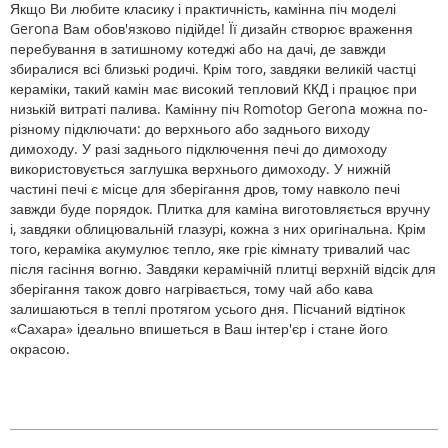
Якщо Ви любите класику і практичність, камінна піч моделі
Gerona Вам обов'язково підійде! Її дизайн створює враження
перебування в затишному котеджі або на дачі, де завжди
збиралися всі близькі родичі. Крім того, завдяки великій частці
кераміки, такий камін має високий тепловий ККД і працює при
низькій витраті палива. Камінну піч Romotop Gerona можна по-
різному підключати: до верхнього або заднього виходу
димоходу. У разі заднього підключення печі до димоходу
використовується заглушка верхнього димоходу. У нижній
частині печі є місце для зберігання дров, тому навколо печі
завжди буде порядок. Плитка для каміна виготовляється вручну
і, завдяки облицювальній глазурі, кожна з них оригінальна. Крім
того, кераміка акумулює тепло, яке гріє кімнату тривалий час
після гасіння вогню. Завдяки керамічній плитці верхній відсік для
зберігання також довго нагрівається, тому чай або кава
залишаються в теплі протягом усього дня. Пісчаний відтінок
«Сахара» ідеально впишеться в Ваш інтер'єр і стане його
окрасою.