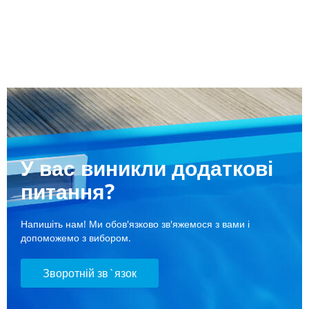
У вас виникли додаткові
питання?
Напишіть нам! Ми обов'язково зв'яжемося з вами і
допоможемо з вибором.
Зворотній зв`язок