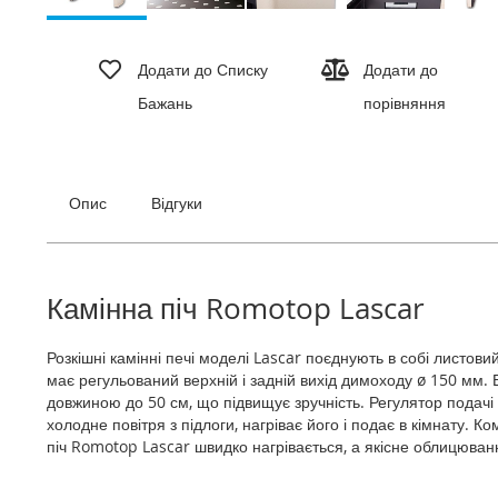
Перейти
до
Додати до Списку
Додати до
початку
Бажань
порівняння
галереї
зображень
Опис
Відгуки
Камінна піч Romotop Lascar
Розкішні камінні печі моделі Lascar поєднують в собі листови
має регульований верхній і задній вихід димоходу ø 150 мм.
довжиною до 50 см, що підвищує зручність. Регулятор подачі 
холодне повітря з підлоги, нагріває його і подає в кімнату.
піч Romotop Lascar швидко нагрівається, а якісне облицюван