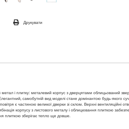
Друкувати
й метал і плитку: металевий корпус з дверцятами облицьований зверх
 Елегантний, самобутній вид моделі стане домінантою будь-якого су
повітря є частиною великої дверки зі склом. Верхні вентиляційні от
 Комбінація корпусу з листового металу і облицювання плиткою забез
ня плиткою зберігає тепло ще довше.