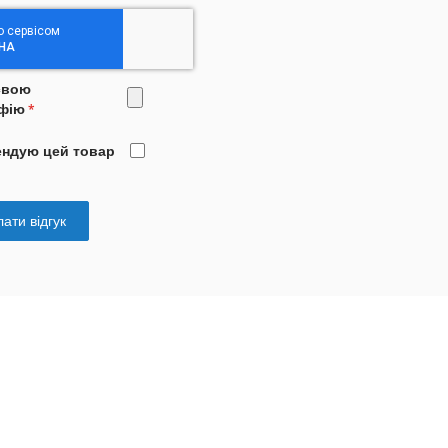
свою
фію
ендую цей товар
ати відгук