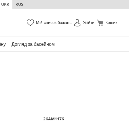
UKR
RUS
Мій список бажань
Увійти
Кошик
йну
Догляд за басейном
2KAM1176