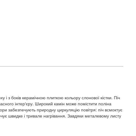
у і з боків керамічною плиткою кольору слонової кістки. Піч
часного інтер'єру. Широкий камін може помістити поліна
вори забезпечують природну циркуляцію повітря: піч всмоктує
печує швидке і тривале нагрівання. Завдяки металевому листу