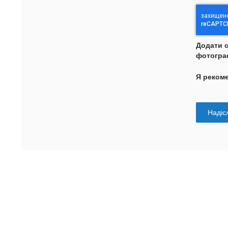
Додати 
фотогра
Я реком
Надісл