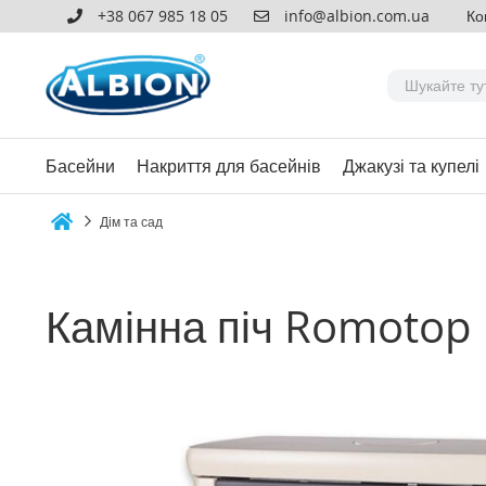
+38 067 985 18 05
info@albion.com.ua
Ко
Басейни
Накриття для басейнів
Джакузі та купелі
Дім та сад
Home
Камінна піч Romotop 
Перейти
до
кінця
галереї