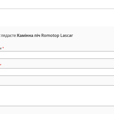
глядаєте:
Камінна піч Romotop Lascar
м