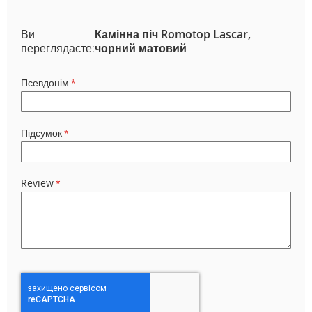
Ви
Камінна піч Romotop Lascar,
переглядаєте:
чорний матовий
Псевдонім
Підсумок
Review