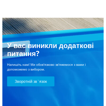
У вас виникли додаткові
питання?
Напишіть нам! Ми обов'язково зв'яжемося з вами і
допоможемо з вибором.
Зворотній зв`язок