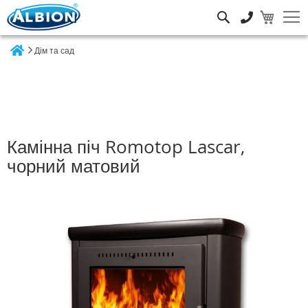
Пошук
Дім та сад
Home
Камінна піч Romotop Lascar,
чорний матовий
Перейти
до
кінця
галереї
зображень