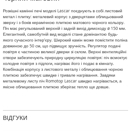
Розкішні камінні печі моделі Lascar поєднують в собі листовий
метал і плитку: металевий корпус з дверцятами облицьований
зверху і з боків керамічною плиткою матового чорного кольору.
Піч має регульований верхній і задній вихід димоходу ø 150 мм.
Елегантний, самобутній вид моделі стане домінантою будь-
якого сучасного інтер'єру. Широкий камін може помістити поліна
довжиною до 50 см, що підвищує зручність. Регулятор подачі
повітря є частиною великої дверки зі склом. Верхні вентиляційні
отвори забезпечують природну циркуляцію повітря: піч всмоктує
холодне повітря з підлоги, нагріває його і подає в кімнату.
Комбінація корпусу з листового металу і облицювання чорною
плиткою забезпечує швидке і тривале нагрівання. Завдяки
металевому листу піч Romotop Lascar швидко нагрівається, а
якісне облицювання плиткою зберігає тепло ще довше.
ВІДГУКИ