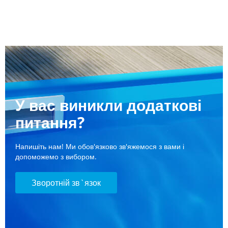
У вас виникли додаткові
питання?
Напишіть нам! Ми обов'язково зв'яжемося з вами і
допоможемо з вибором.
Зворотній зв`язок