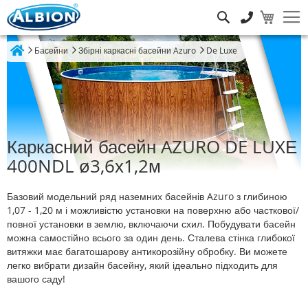
Пошук
Басейни
Збірні каркасні басейни Azuro
De Luxe
Home
Каркасний басейн AZURO DE LUXЕ
400NDL ø3,6х1,2м
Базовий модельний ряд наземних басейнів Azuro з глибиною
1,07 - 1,20 м і можливістю установки на поверхню або часткової/
повної установки в землю, включаючи схил. Побудувати басейн
можна самостійно всього за один день. Сталева стінка глибокої
витяжки має багатошарову антикорозійну обробку. Ви можете
легко вибрати дизайн басейну, який ідеально підходить для
вашого саду!