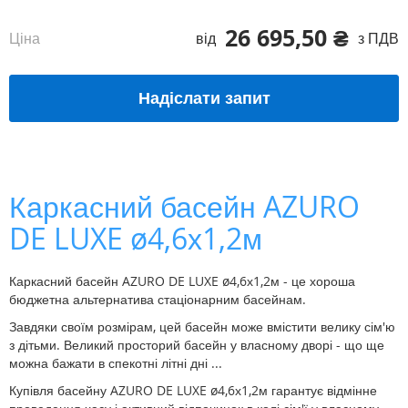
26 695,50 ₴
Ціна
від
з ПДВ
Надіслати запит
Каркасний басейн AZURO
DE LUXE ø4,6х1,2м
Каркасний басейн AZURO DE LUXE ø4,6х1,2м - це хороша
бюджетна альтернатива стаціонарним басейнам.
Завдяки своїм розмірам, цей басейн може вмістити велику сім'ю
з дітьми. Великий просторий басейн у власному дворі - що ще
можна бажати в спекотні літні дні ...
Купівля басейну AZURO DE LUXE ø4,6х1,2м гарантує відмінне