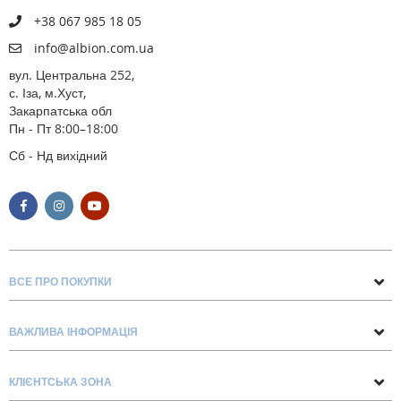
+38 067 985 18 05
info@albion.com.ua
вул. Центральна 252,
с. Іза, м.Хуст,
Закарпатська обл
Пн - Пт 8:00–18:00
Сб - Нд вихідний
ВСЕ ПРО ПОКУПКИ
Поради та рекомендації
ВАЖЛИВА ІНФОРМАЦІЯ
Про нас
Умови обміну та повернення
Контакти
КЛІЄНТСЬКА ЗОНА
Доставка та оплата
Блог