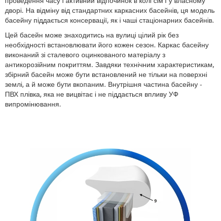
проведення часу і активний відпочинок в колі сім'ї у власному
дворі. На відміну від стандартних каркасних басейнів, ця модель
басейну піддається консервації, як і чаші стаціонарних басейнів.
Цей басейн може знаходитись на вулиці цілий рік без
необхідності встановлювати його кожен сезон. Каркас басейну
виконаний зі сталевого оцинкованого матеріалу з
антикорозійним покриттям. Завдяки технічним характеристикам,
збірний басейн може бути встановлений не тільки на поверхні
землі, а й може бути вкопаним. Внутрішня частина басейну -
ПВХ плівка, яка не вицвітає і не піддається впливу УФ
випромінювання.