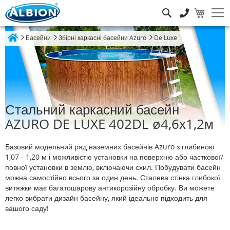
Пошук
Басейни
Збірні каркасні басейни Azuro
De Luxe
Home
Стальний каркасний басейн
AZURO DE LUXE 402DL ø4,6х1,2м
Базовий модельний ряд наземних басейнів Azuro з глибиною
1,07 - 1,20 м і можливістю установки на поверхню або часткової/
повної установки в землю, включаючи схил. Побудувати басейн
можна самостійно всього за один день. Сталева стінка глибокої
витяжки має багатошарову антикорозійну обробку. Ви можете
легко вибрати дизайн басейну, який ідеально підходить для
вашого саду!