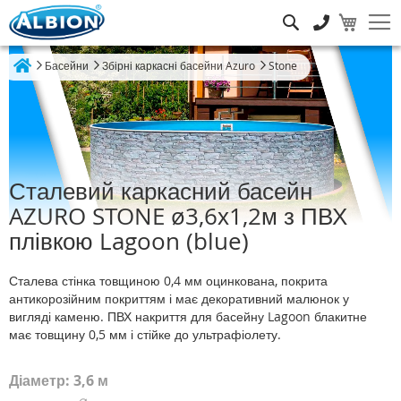
Пошук
Басейни
Збірні каркасні басейни Azuro
Stone
Home
Сталевий каркасний басейн
AZURO STONE ø3,6х1,2м з ПВХ
плівкою Lagoon (blue)
Сталева стінка товщиною 0,4 мм оцинкована, покрита
антикорозійним покриттям і має декоративний малюнок у
вигляді каменю. ПВХ накриття для басейну Lagoon блакитне
має товщину 0,5 мм і стійке до ультрафіолету.
Діаметр: 3,6 м