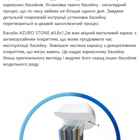
каркасних басейнів. Установка такого басейну - нескладний
процес, що по часу займає не більше одного дня. Завдяки
детальній покроковій інструкції установка басейну
перетвориться в цікавий захоплюючий процес.
Басейн AZURO STONE ø3,6х1,2м має міцний металевий каркас з
антикорозійним покриттям, що може продовжити час
експлуатації басейну. Зовнішня частина каркасу з декоративним
покриттям, що імітує камінь. Це надає каркасному басейну
більш оригінального вигляду і виділяє його серед інших басейнів
модельного ряду.