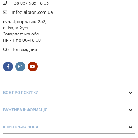
+38 067 985 18 05
info@albion.com.ua
вул. Центральна 252,
с. Іза, м.Хуст,
Закарпатська обл
Пн - Пт 8:00–18:00
Сб - Нд вихідний
ВСЕ ПРО ПОКУПКИ
Поради та рекомендації
ВАЖЛИВА ІНФОРМАЦІЯ
Про нас
Умови обміну та повернення
Контакти
КЛІЄНТСЬКА ЗОНА
Доставка та оплата
Блог
Обліковий запис
Договір Оферти